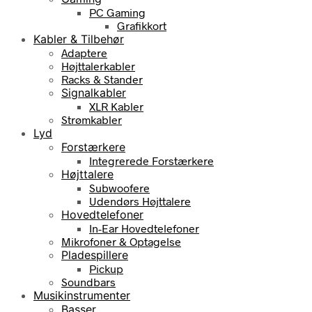
PC Gaming
Grafikkort
Kabler & Tilbehør
Adaptere
Højttalerkabler
Racks & Stander
Signalkabler
XLR Kabler
Strømkabler
Lyd
Forstærkere
Integrerede Forstærkere
Højttalere
Subwoofere
Udendørs Højttalere
Hovedtelefoner
In-Ear Hovedtelefoner
Mikrofoner & Optagelse
Pladespillere
Pickup
Soundbars
Musikinstrumenter
Basser