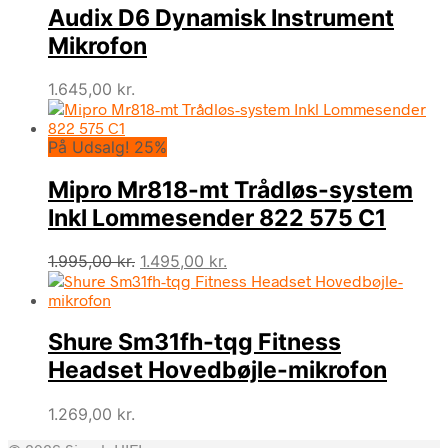
Audix D6 Dynamisk Instrument
Mikrofon
1.645,00
kr.
På Udsalg! 25%
Mipro Mr818-mt Trådløs-system
Inkl Lommesender 822 575 C1
Den
Den
1.995,00
kr.
1.495,00
kr.
oprindelige
aktuelle
pris
pris
var:
er:
Shure Sm31fh-tqg Fitness
1.995,00 kr..
1.495,00 kr..
Headset Hovedbøjle-mikrofon
1.269,00
kr.