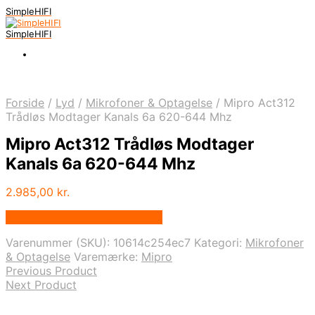
SimpleHIFI
SimpleHIFI
Forside
/
Lyd
/
Mikrofoner & Optagelse
/
Mipro Act312
Trådløs Modtager Kanals 6a 620-644 Mhz
Mipro Act312 Trådløs Modtager
Kanals 6a 620-644 Mhz
2.985,00
kr.
Bedste pris hos Music You.dk
Varenummer (SKU):
10614c254ec7
Kategori:
Mikrofoner
& Optagelse
Varemærke:
Mipro
Previous Product
Next Product