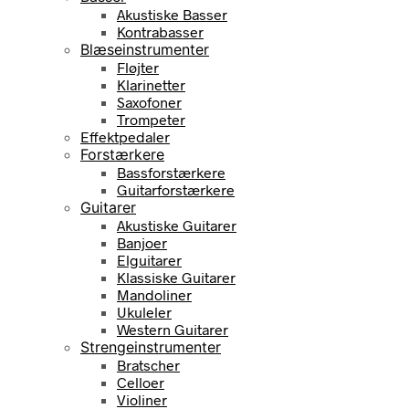
Akustiske Basser
Kontrabasser
Blæseinstrumenter
Fløjter
Klarinetter
Saxofoner
Trompeter
Effektpedaler
Forstærkere
Bassforstærkere
Guitarforstærkere
Guitarer
Akustiske Guitarer
Banjoer
Elguitarer
Klassiske Guitarer
Mandoliner
Ukuleler
Western Guitarer
Strengeinstrumenter
Bratscher
Celloer
Violiner