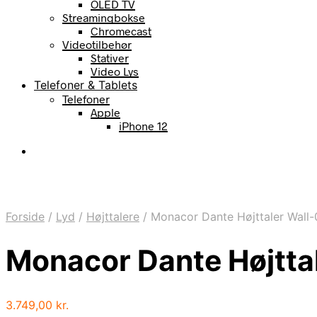
OLED TV
Streamingbokse
Chromecast
Videotilbehør
Stativer
Video Lys
Telefoner & Tablets
Telefoner
Apple
iPhone 12
Forside
/
Lyd
/
Højttalere
/
Monacor Dante Højttaler Wall
Monacor Dante Højtta
3.749,00
kr.