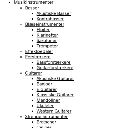
Musikinstrumenter
Basser
Akustiske Basser
Kontrabasser
Blæseinstrumenter
Fløjter
Klarinetter
Saxofoner
Trompeter
Effektpedaler
Forstærkere
Bassforstærkere
Guitarforstærkere
Guitarer
Akustiske Guitarer
Banjoer
Elguitarer
Klassiske Guitarer
Mandoliner
Ukuleler
Western Guitarer
Strengeinstrumenter
Bratscher
Celloer