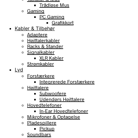
Trådløse Mus
Gaming
PC Gaming
Grafikkort
Kabler & Tilbehør
Adaptere
Højttalerkabler
Racks & Stander
Signalkabler
XLR Kabler
Strømkabler
Lyd
Forstærkere
Integrerede Forstærkere
Højttalere
Subwoofere
Udendørs Højttalere
Hovedtelefoner
In-Ear Hovedtelefoner
Mikrofoner & Optagelse
Pladespillere
Pickup
Soundbars