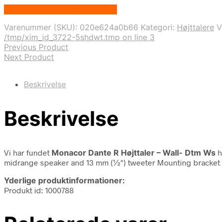
Bedste pris hos Disconetto.dk
Varenummer (SKU):
020e624a0b66
Kategori:
Højttalere
V
/tmp/xim_id_3722-5shdwt.tmp on line 3
Previous Product
Next Product
Beskrivelse
Beskrivelse
Vi har fundet
Monacor Dante R Højttaler – Wall- Dtm Ws
h
midrange speaker and 13 mm (½") tweeter Mounting bracket for
Yderlige produktinformationer:
Produkt id: 1000788