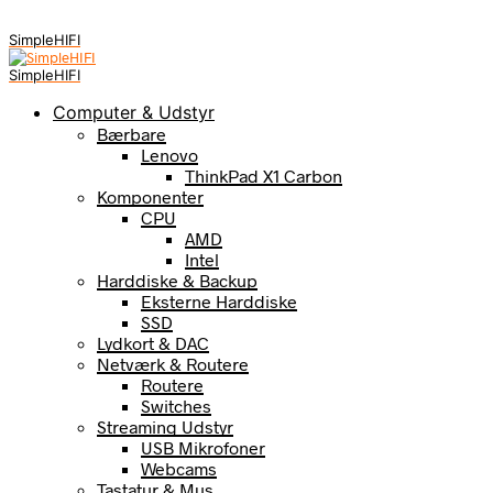
SimpleHIFI
SimpleHIFI
Computer & Udstyr
Bærbare
Lenovo
ThinkPad X1 Carbon
Komponenter
CPU
AMD
Intel
Harddiske & Backup
Eksterne Harddiske
SSD
Lydkort & DAC
Netværk & Routere
Routere
Switches
Streaming Udstyr
USB Mikrofoner
Webcams
Tastatur & Mus