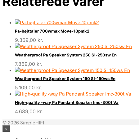
Relaterede varer
Pa-højttaler 700wmax Move-10pmk2
9.369,00
kr.
Weatherproof Pa Speaker System 250 Sl-250sw En
7.869,00
kr.
Weatherproof Pa Speaker System 150 Sl-150ws En
5.109,00
kr.
High-quality -way Pa Pendant Speaker Imc-300t Va
4.689,00
kr.
© 2026 SimpleHIFI
×