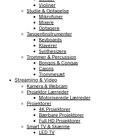
Violiner
Studie & Optagelse
Mikrofoner
Mixere
Optagere
Tangentinstrumenter
Keyboards
Klaverer
Synthesizere
Trommer & Percussion
Bongos & Congas
Cajons
Trommesæt
Streaming & Video
Kamera & Webcam
Projektor Lærreder
Motoriserede Lærreder
Projektorer
4K Projektorer
Bærbare Projektorer
Full HD Projektorer
Smart TV & Skærme
LED TV