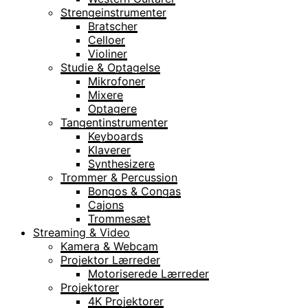
Strengeinstrumenter
Bratscher
Celloer
Violiner
Studie & Optagelse
Mikrofoner
Mixere
Optagere
Tangentinstrumenter
Keyboards
Klaverer
Synthesizere
Trommer & Percussion
Bongos & Congas
Cajons
Trommesæt
Streaming & Video
Kamera & Webcam
Projektor Lærreder
Motoriserede Lærreder
Projektorer
4K Projektorer