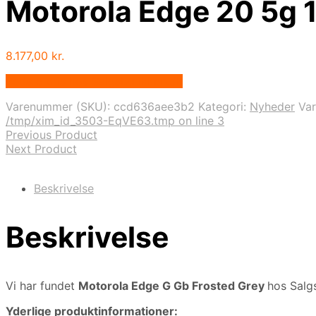
Motorola Edge 20 5g 
8.177,00
kr.
Bedste pris hos Salgsbutikken.dk
Varenummer (SKU):
ccd636aee3b2
Kategori:
Nyheder
Va
/tmp/xim_id_3503-EqVE63.tmp on line 3
Previous Product
Next Product
Beskrivelse
Beskrivelse
Vi har fundet
Motorola Edge G Gb Frosted Grey
hos Salg
Yderlige produktinformationer: