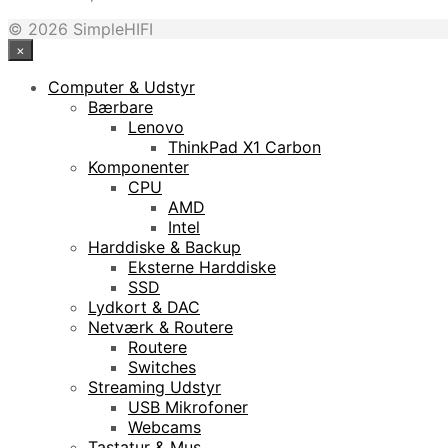
© 2026 SimpleHIFI
×
Computer & Udstyr
Bærbare
Lenovo
ThinkPad X1 Carbon
Komponenter
CPU
AMD
Intel
Harddiske & Backup
Eksterne Harddiske
SSD
Lydkort & DAC
Netværk & Routere
Routere
Switches
Streaming Udstyr
USB Mikrofoner
Webcams
Tastatur & Mus