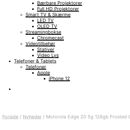
Bærbare Projektorer
Full HD Projektorer
Smart TV & Skærme
LED TV
OLED TV
Streamingbokse
Chromecast
Videotilbehør
Stativer
Video Lys
Telefoner & Tablets
Telefoner
Apple
iPhone 12
Forside
/
Nyheder
/
Motorola Edge 20 5g 128gb Frosted 