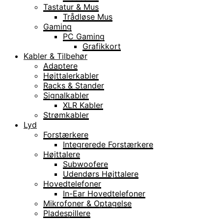
Tastatur & Mus
Trådløse Mus
Gaming
PC Gaming
Grafikkort
Kabler & Tilbehør
Adaptere
Højttalerkabler
Racks & Stander
Signalkabler
XLR Kabler
Strømkabler
Lyd
Forstærkere
Integrerede Forstærkere
Højttalere
Subwoofere
Udendørs Højttalere
Hovedtelefoner
In-Ear Hovedtelefoner
Mikrofoner & Optagelse
Pladespillere