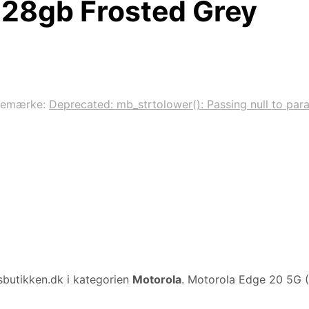
128gb Frosted Grey
remærke:
Deprecated: mb_strtolower(): Passing null to para
sbutikken.dk i kategorien
Motorola
. Motorola Edge 20 5G 