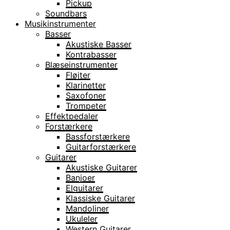
Pickup
Soundbars
Musikinstrumenter
Basser
Akustiske Basser
Kontrabasser
Blæseinstrumenter
Fløjter
Klarinetter
Saxofoner
Trompeter
Effektpedaler
Forstærkere
Bassforstærkere
Guitarforstærkere
Guitarer
Akustiske Guitarer
Banjoer
Elguitarer
Klassiske Guitarer
Mandoliner
Ukuleler
Western Guitarer