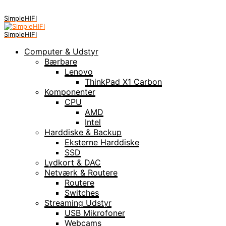
SimpleHIFI
SimpleHIFI
Computer & Udstyr
Bærbare
Lenovo
ThinkPad X1 Carbon
Komponenter
CPU
AMD
Intel
Harddiske & Backup
Eksterne Harddiske
SSD
Lydkort & DAC
Netværk & Routere
Routere
Switches
Streaming Udstyr
USB Mikrofoner
Webcams