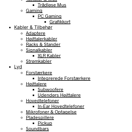
Trådløse Mus
Gaming
PC Gaming
Grafikkort
Kabler & Tilbehør
Adaptere
Højttalerkabler
Racks & Stander
Signalkabler
XLR Kabler
Strømkabler
Lyd
Forstærkere
Integrerede Forstærkere
Højttalere
Subwoofere
Udendørs Højttalere
Hovedtelefoner
In-Ear Hovedtelefoner
Mikrofoner & Optagelse
Pladespillere
Pickup
Soundbars