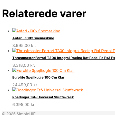
Relaterede varer
Antari -100x Snemaskine
3.995,00
kr.
Thrustmaster Ferrari T300 Integral Racing Rat Pedal Pc Ps3 P
3.318,00
kr.
Eurolite Spejlkugle 100 Cm Klar
24.499,00
kr.
Roadinger Tsf- Universal Skuffe-rack
6.395,00
kr.
© 2026 SimpleHIFI