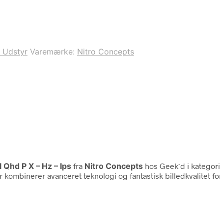
 Udstyr
Varemærke:
Nitro Concepts
 Qhd P X – Hz – Ips
fra
Nitro Concepts
hos Geek´d i kategor
ombinerer avanceret teknologi og fantastisk billedkvalitet for