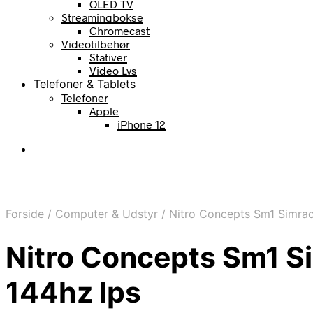
OLED TV
Streamingbokse
Chromecast
Videotilbehør
Stativer
Video Lys
Telefoner & Tablets
Telefoner
Apple
iPhone 12
Forside
/
Computer & Udstyr
/
Nitro Concepts Sm1 Simrac
Nitro Concepts Sm1 S
144hz Ips