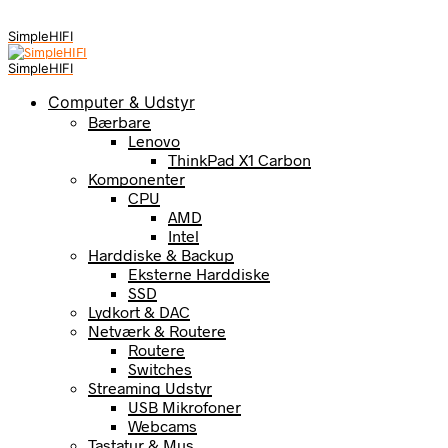
SimpleHIFI
SimpleHIFI
Computer & Udstyr
Bærbare
Lenovo
ThinkPad X1 Carbon
Komponenter
CPU
AMD
Intel
Harddiske & Backup
Eksterne Harddiske
SSD
Lydkort & DAC
Netværk & Routere
Routere
Switches
Streaming Udstyr
USB Mikrofoner
Webcams
Tastatur & Mus