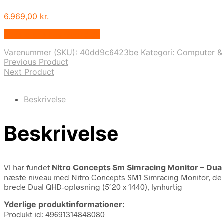
6.969,00
kr.
Bedste pris hos Geekd.dk
Varenummer (SKU):
40dd9c6423be
Kategori:
Computer &
Previous Product
Next Product
Beskrivelse
Beskrivelse
Vi har fundet
Nitro Concepts Sm Simracing Monitor – Dual
næste niveau med Nitro Concepts SM1 Simracing Monitor, der k
brede Dual QHD-opløsning (5120 x 1440), lynhurtig
Yderlige produktinformationer:
Produkt id: 49691314848080