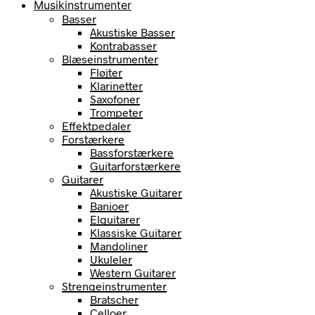
Musikinstrumenter
Basser
Akustiske Basser
Kontrabasser
Blæseinstrumenter
Fløjter
Klarinetter
Saxofoner
Trompeter
Effektpedaler
Forstærkere
Bassforstærkere
Guitarforstærkere
Guitarer
Akustiske Guitarer
Banjoer
Elguitarer
Klassiske Guitarer
Mandoliner
Ukuleler
Western Guitarer
Strengeinstrumenter
Bratscher
Celloer