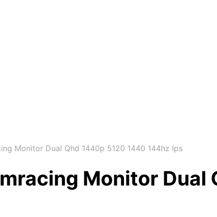
ing Monitor Dual Qhd 1440p 5120 1440 144hz Ips
imracing Monitor Dual