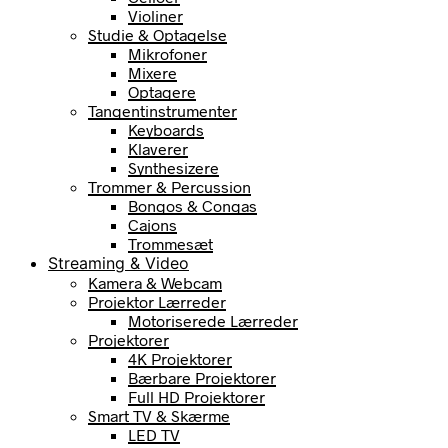
Violiner
Studie & Optagelse
Mikrofoner
Mixere
Optagere
Tangentinstrumenter
Keyboards
Klaverer
Synthesizere
Trommer & Percussion
Bongos & Congas
Cajons
Trommesæt
Streaming & Video
Kamera & Webcam
Projektor Lærreder
Motoriserede Lærreder
Projektorer
4K Projektorer
Bærbare Projektorer
Full HD Projektorer
Smart TV & Skærme
LED TV