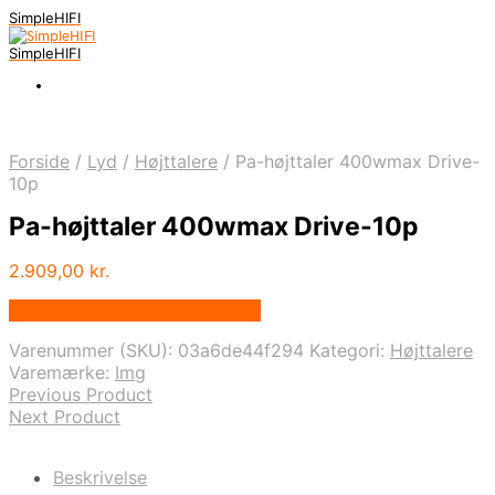
SimpleHIFI
SimpleHIFI
Forside
/
Lyd
/
Højttalere
/
Pa-højttaler 400wmax Drive-
10p
Pa-højttaler 400wmax Drive-10p
2.909,00
kr.
Bedste pris hos Disconetto.dk
Varenummer (SKU):
03a6de44f294
Kategori:
Højttalere
Varemærke:
Img
Previous Product
Next Product
Beskrivelse