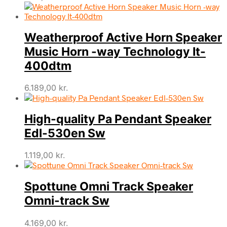
Weatherproof Active Horn Speaker
Music Horn -way Technology It-
400dtm
6.189,00
kr.
High-quality Pa Pendant Speaker
Edl-530en Sw
1.119,00
kr.
Spottune Omni Track Speaker
Omni-track Sw
4.169,00
kr.