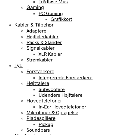
Trådløse Mus
Gaming
PC Gaming
Grafikkort
Kabler & Tilbehør
Adaptere
Højttalerkabler
Racks & Stander
Signalkabler
XLR Kabler
Strømkabler
Lyd
Forstærkere
Integrerede Forstærkere
Højttalere
Subwoofere
Udendørs Højttalere
Hovedtelefoner
In-Ear Hovedtelefoner
Mikrofoner & Optagelse
Pladespillere
Pickup
Soundbars