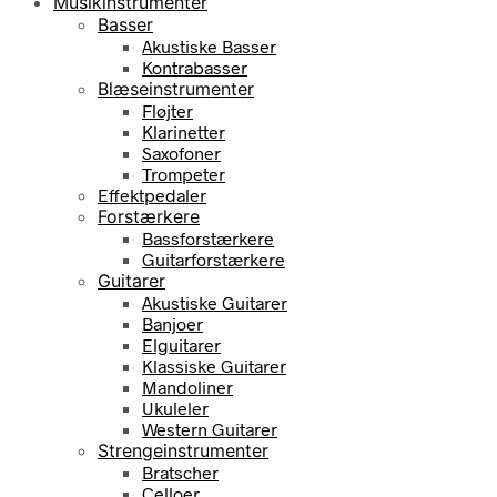
Musikinstrumenter
Basser
Akustiske Basser
Kontrabasser
Blæseinstrumenter
Fløjter
Klarinetter
Saxofoner
Trompeter
Effektpedaler
Forstærkere
Bassforstærkere
Guitarforstærkere
Guitarer
Akustiske Guitarer
Banjoer
Elguitarer
Klassiske Guitarer
Mandoliner
Ukuleler
Western Guitarer
Strengeinstrumenter
Bratscher
Celloer