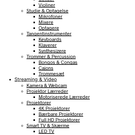
Violiner
Studie & Optagelse
Mikrofoner
Mixere
Optagere
Tangentinstrumenter
Keyboards
Klaverer
Synthesizere
Trommer & Percussion
Bongos & Congas
Cajons
Trommesæt
Streaming & Video
Kamera & Webcam
Projektor Lærreder
Motoriserede Lærreder
Projektorer
4K Projektorer
Bærbare Projektorer
Full HD Projektorer
Smart TV & Skærme
LED TV