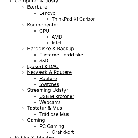
Computer & Udstyr
Bærbare
Lenovo
ThinkPad X1 Carbon
Komponenter
CPU
AMD
Intel
Harddiske & Backup
Eksterne Harddiske
SSD
Lydkort & DAC
Netværk & Routere
Routere
Switches
Streaming Udstyr
USB Mikrofoner
Webcams
Tastatur & Mus
Trådløse Mus
Gaming
PC Gaming
Grafikkort
Kabler & Tilbehør