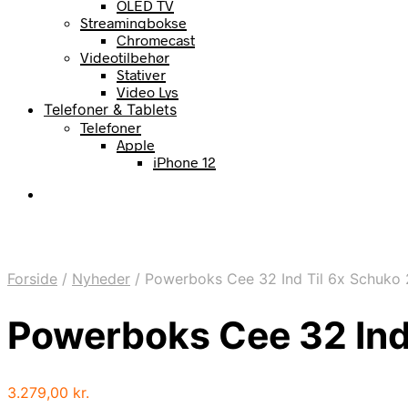
OLED TV
Streamingbokse
Chromecast
Videotilbehør
Stativer
Video Lys
Telefoner & Tablets
Telefoner
Apple
iPhone 12
Forside
/
Nyheder
/
Powerboks Cee 32 Ind Til 6x Schuko 
Powerboks Cee 32 Ind 
3.279,00
kr.