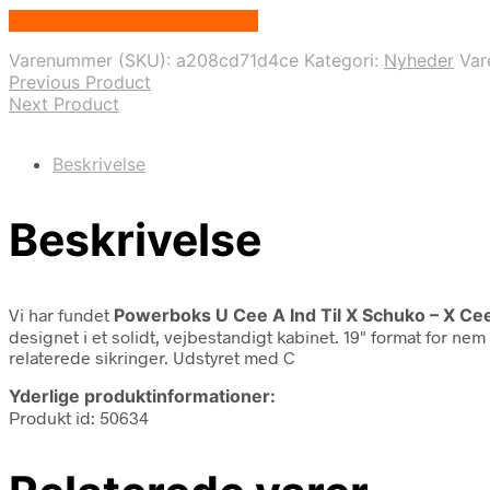
Bedste pris hos Disconetto.dk
Varenummer (SKU):
a208cd71d4ce
Kategori:
Nyheder
Va
Previous Product
Next Product
Beskrivelse
Beskrivelse
Vi har fundet
Powerboks U Cee A Ind Til X Schuko – X Ce
designet i et solidt, vejbestandigt kabinet. 19" format for ne
relaterede sikringer. Udstyret med C
Yderlige produktinformationer:
Produkt id: 50634