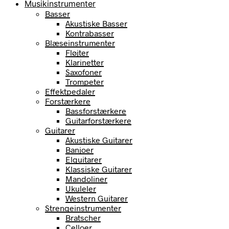
Musikinstrumenter
Basser
Akustiske Basser
Kontrabasser
Blæseinstrumenter
Fløjter
Klarinetter
Saxofoner
Trompeter
Effektpedaler
Forstærkere
Bassforstærkere
Guitarforstærkere
Guitarer
Akustiske Guitarer
Banjoer
Elguitarer
Klassiske Guitarer
Mandoliner
Ukuleler
Western Guitarer
Strengeinstrumenter
Bratscher
Celloer