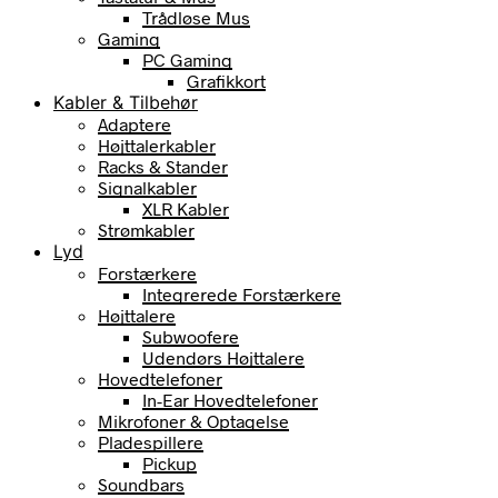
Trådløse Mus
Gaming
PC Gaming
Grafikkort
Kabler & Tilbehør
Adaptere
Højttalerkabler
Racks & Stander
Signalkabler
XLR Kabler
Strømkabler
Lyd
Forstærkere
Integrerede Forstærkere
Højttalere
Subwoofere
Udendørs Højttalere
Hovedtelefoner
In-Ear Hovedtelefoner
Mikrofoner & Optagelse
Pladespillere
Pickup
Soundbars