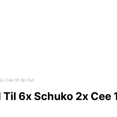
2x Cee 16 5p Out
Til 6x Schuko 2x Cee 