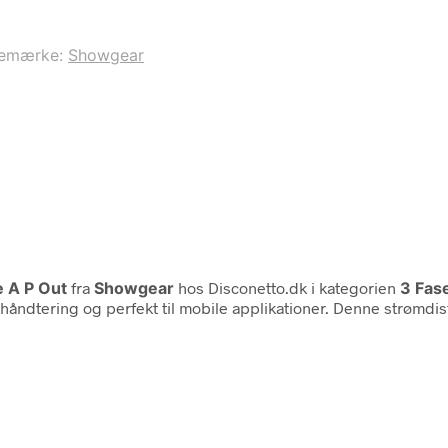
remærke:
Showgear
e A P Out
fra
Showgear
hos Disconetto.dk i kategorien
3 Fas
m håndtering og perfekt til mobile applikationer. Denne strømdis