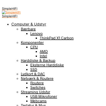
SimpleHIFI
SimpleHIFI
Computer & Udstyr
Bærbare
Lenovo
ThinkPad X1 Carbon
Komponenter
CPU
AMD
Intel
Harddiske & Backup
Eksterne Harddiske
SSD
Lydkort & DAC
Netværk & Routere
Routere
Switches
Streaming Udstyr
USB Mikrofoner
Webcams
Tastatur & Mus