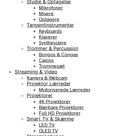
Studie & Optagelse
Mikrofoner
Mixere
Optagere
Tangentinstrumenter
Keyboards
Klaverer
Synthesizere
Trommer & Percussion
Bongos & Congas
Cajons
Trommesæt
Streaming & Video
Kamera & Webcam
Projektor Lærreder
Motoriserede Lærreder
Projektorer
4K Projektorer
Bærbare Projektorer
Full HD Projektorer
Smart TV & Skærme
LED TV
OLED TV