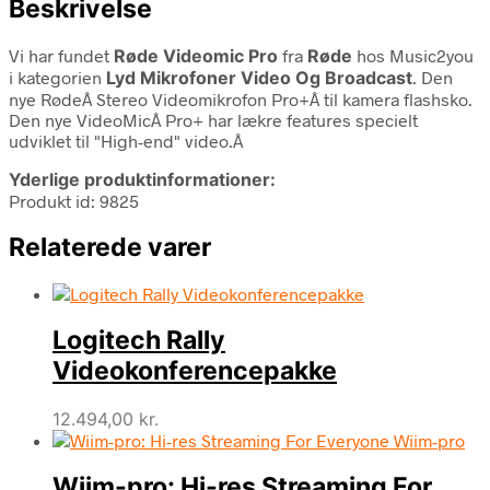
Beskrivelse
Vi har fundet
Røde Videomic Pro
fra
Røde
hos Music2you
i kategorien
Lyd Mikrofoner Video Og Broadcast
. Den
nye RødeÂ Stereo Videomikrofon Pro+Â til kamera flashsko.
Den nye VideoMicÂ Pro+ har lækre features specielt
udviklet til "High-end" video.Â
Yderlige produktinformationer:
Produkt id: 9825
Relaterede varer
Logitech Rally
Videokonferencepakke
12.494,00
kr.
Wiim-pro: Hi-res Streaming For