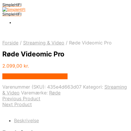
SimpleHIFI
SimpleHIFI
Forside
/
Streaming & Video
/
Røde Videomic Pro
Røde Videomic Pro
2.099,00
kr.
Bedste pris hos Music You.dk
Varenummer (SKU):
435e4d663d07
Kategori:
Streaming
& Video
Varemærke:
Røde
Previous Product
Next Product
Beskrivelse