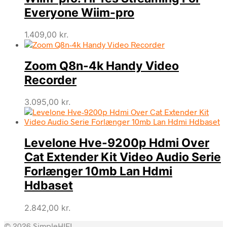
Everyone Wiim-pro
1.409,00
kr.
Zoom Q8n-4k Handy Video
Recorder
3.095,00
kr.
Levelone Hve-9200p Hdmi Over
Cat Extender Kit Video Audio Serie
Forlænger 10mb Lan Hdmi
Hdbaset
2.842,00
kr.
© 2026 SimpleHIFI