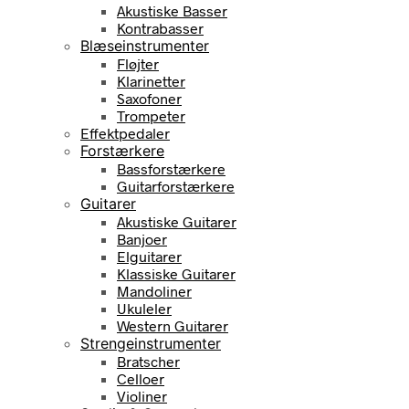
Akustiske Basser
Kontrabasser
Blæseinstrumenter
Fløjter
Klarinetter
Saxofoner
Trompeter
Effektpedaler
Forstærkere
Bassforstærkere
Guitarforstærkere
Guitarer
Akustiske Guitarer
Banjoer
Elguitarer
Klassiske Guitarer
Mandoliner
Ukuleler
Western Guitarer
Strengeinstrumenter
Bratscher
Celloer
Violiner