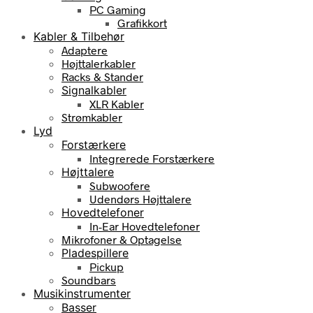
PC Gaming
Grafikkort
Kabler & Tilbehør
Adaptere
Højttalerkabler
Racks & Stander
Signalkabler
XLR Kabler
Strømkabler
Lyd
Forstærkere
Integrerede Forstærkere
Højttalere
Subwoofere
Udendørs Højttalere
Hovedtelefoner
In-Ear Hovedtelefoner
Mikrofoner & Optagelse
Pladespillere
Pickup
Soundbars
Musikinstrumenter
Basser