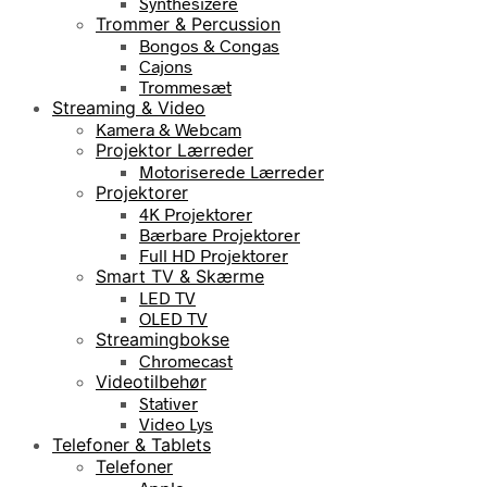
Synthesizere
Trommer & Percussion
Bongos & Congas
Cajons
Trommesæt
Streaming & Video
Kamera & Webcam
Projektor Lærreder
Motoriserede Lærreder
Projektorer
4K Projektorer
Bærbare Projektorer
Full HD Projektorer
Smart TV & Skærme
LED TV
OLED TV
Streamingbokse
Chromecast
Videotilbehør
Stativer
Video Lys
Telefoner & Tablets
Telefoner