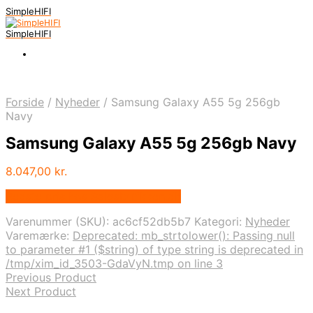
SimpleHIFI
SimpleHIFI
Forside
/
Nyheder
/
Samsung Galaxy A55 5g 256gb
Navy
Samsung Galaxy A55 5g 256gb Navy
8.047,00
kr.
Bedste pris hos Salgsbutikken.dk
Varenummer (SKU):
ac6cf52db5b7
Kategori:
Nyheder
Varemærke:
Deprecated: mb_strtolower(): Passing null
to parameter #1 ($string) of type string is deprecated in
/tmp/xim_id_3503-GdaVyN.tmp on line 3
Previous Product
Next Product