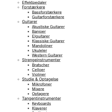
Effektpedaler
Forstærkere
Bassforstærkere
Guitarforstærkere
Guitarer
Akustiske Guitarer
Banjoer
Elguitarer
Klassiske Guitarer
Mandoliner
Ukuleler
Western Guitarer
Strengeinstrumenter
Bratscher
Celloer
Violiner
Studie & Optagelse
Mikrofoner
Mixere
Optagere
Tangentinstrumenter
Keyboards
Klaverer