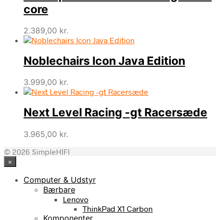
core
2.389,00
kr.
Noblechairs Icon Java Edition
3.999,00
kr.
Next Level Racing -gt Racersæde
3.965,00
kr.
© 2026 SimpleHIFI
×
Computer & Udstyr
Bærbare
Lenovo
ThinkPad X1 Carbon
Komponenter