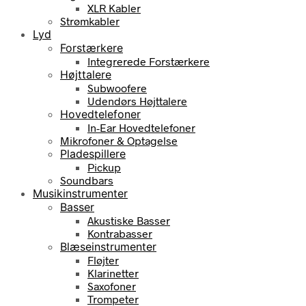
XLR Kabler
Strømkabler
Lyd
Forstærkere
Integrerede Forstærkere
Højttalere
Subwoofere
Udendørs Højttalere
Hovedtelefoner
In-Ear Hovedtelefoner
Mikrofoner & Optagelse
Pladespillere
Pickup
Soundbars
Musikinstrumenter
Basser
Akustiske Basser
Kontrabasser
Blæseinstrumenter
Fløjter
Klarinetter
Saxofoner
Trompeter