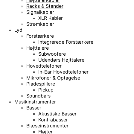
Racks & Stander
Signalkabler
XLR Kabler
Strømkabler
Lyd
Forstærkere
Integrerede Forstærkere
Højttalere
Subwoofere
Udendørs Højttalere
Hovedtelefoner
In-Ear Hovedtelefoner
Mikrofoner & Optagelse
Pladespillere
Pickup
Soundbars
Musikinstrumenter
Basser
Akustiske Basser
Kontrabasser
Blæseinstrumenter
Fløjter