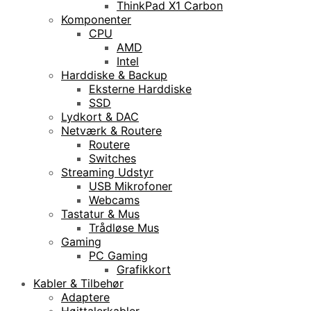
ThinkPad X1 Carbon
Komponenter
CPU
AMD
Intel
Harddiske & Backup
Eksterne Harddiske
SSD
Lydkort & DAC
Netværk & Routere
Routere
Switches
Streaming Udstyr
USB Mikrofoner
Webcams
Tastatur & Mus
Trådløse Mus
Gaming
PC Gaming
Grafikkort
Kabler & Tilbehør
Adaptere
Højttalerkabler