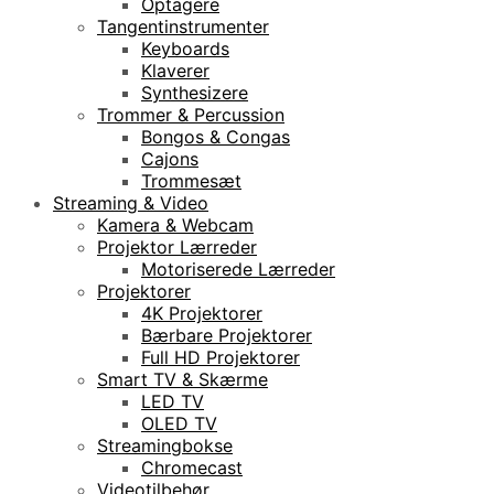
Optagere
Tangentinstrumenter
Keyboards
Klaverer
Synthesizere
Trommer & Percussion
Bongos & Congas
Cajons
Trommesæt
Streaming & Video
Kamera & Webcam
Projektor Lærreder
Motoriserede Lærreder
Projektorer
4K Projektorer
Bærbare Projektorer
Full HD Projektorer
Smart TV & Skærme
LED TV
OLED TV
Streamingbokse
Chromecast
Videotilbehør