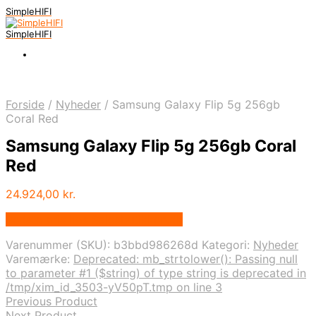
SimpleHIFI
SimpleHIFI
Forside
/
Nyheder
/
Samsung Galaxy Flip 5g 256gb
Coral Red
Samsung Galaxy Flip 5g 256gb Coral
Red
24.924,00
kr.
Bedste pris hos Salgsbutikken.dk
Varenummer (SKU):
b3bbd986268d
Kategori:
Nyheder
Varemærke:
Deprecated: mb_strtolower(): Passing null
to parameter #1 ($string) of type string is deprecated in
/tmp/xim_id_3503-yV50pT.tmp on line 3
Previous Product
Next Product