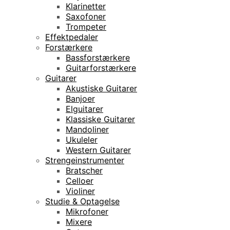
Klarinetter
Saxofoner
Trompeter
Effektpedaler
Forstærkere
Bassforstærkere
Guitarforstærkere
Guitarer
Akustiske Guitarer
Banjoer
Elguitarer
Klassiske Guitarer
Mandoliner
Ukuleler
Western Guitarer
Strengeinstrumenter
Bratscher
Celloer
Violiner
Studie & Optagelse
Mikrofoner
Mixere