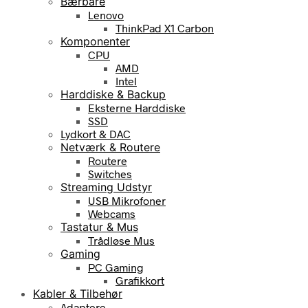
Bærbare
Lenovo
ThinkPad X1 Carbon
Komponenter
CPU
AMD
Intel
Harddiske & Backup
Eksterne Harddiske
SSD
Lydkort & DAC
Netværk & Routere
Routere
Switches
Streaming Udstyr
USB Mikrofoner
Webcams
Tastatur & Mus
Trådløse Mus
Gaming
PC Gaming
Grafikkort
Kabler & Tilbehør
Adaptere