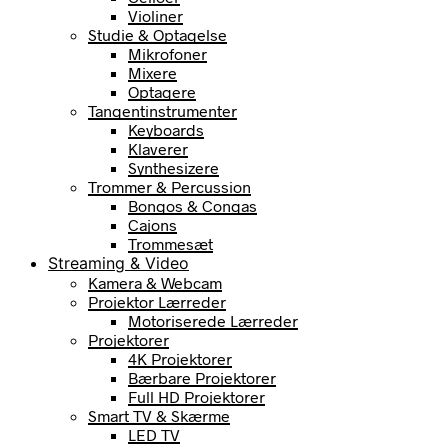
Violiner
Studie & Optagelse
Mikrofoner
Mixere
Optagere
Tangentinstrumenter
Keyboards
Klaverer
Synthesizere
Trommer & Percussion
Bongos & Congas
Cajons
Trommesæt
Streaming & Video
Kamera & Webcam
Projektor Lærreder
Motoriserede Lærreder
Projektorer
4K Projektorer
Bærbare Projektorer
Full HD Projektorer
Smart TV & Skærme
LED TV