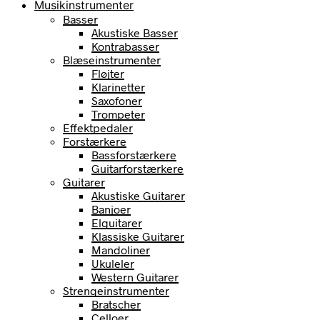
Musikinstrumenter
Basser
Akustiske Basser
Kontrabasser
Blæseinstrumenter
Fløjter
Klarinetter
Saxofoner
Trompeter
Effektpedaler
Forstærkere
Bassforstærkere
Guitarforstærkere
Guitarer
Akustiske Guitarer
Banjoer
Elguitarer
Klassiske Guitarer
Mandoliner
Ukuleler
Western Guitarer
Strengeinstrumenter
Bratscher
Celloer