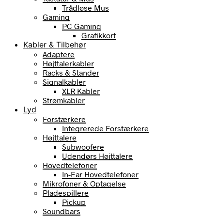
Trådløse Mus
Gaming
PC Gaming
Grafikkort
Kabler & Tilbehør
Adaptere
Højttalerkabler
Racks & Stander
Signalkabler
XLR Kabler
Strømkabler
Lyd
Forstærkere
Integrerede Forstærkere
Højttalere
Subwoofere
Udendørs Højttalere
Hovedtelefoner
In-Ear Hovedtelefoner
Mikrofoner & Optagelse
Pladespillere
Pickup
Soundbars