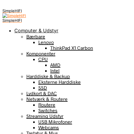
SimpleHIFI
SimpleHIFI
Computer & Udstyr
Bærbare
Lenovo
ThinkPad X1 Carbon
Komponenter
CPU
AMD
Intel
Harddiske & Backup
Eksterne Harddiske
SSD
Lydkort & DAC
Netværk & Routere
Routere
Switches
Streaming Udstyr
USB Mikrofoner
Webcams
Tastatur & Mus