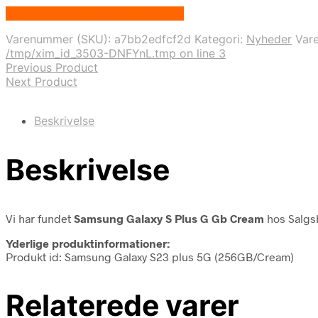
Bedste pris hos Salgsbutikken.dk
Varenummer (SKU):
a7bb2edfcf2d
Kategori:
Nyheder
Var
/tmp/xim_id_3503-DNFYnL.tmp on line 3
Previous Product
Next Product
Beskrivelse
Beskrivelse
Vi har fundet
Samsung Galaxy S Plus G Gb Cream
hos Salgs
Yderlige produktinformationer:
Produkt id: Samsung Galaxy S23 plus 5G (256GB/Cream)
Relaterede varer