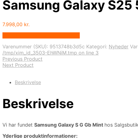
Samsung Galaxy S25 
7.998,00
kr.
Bedste pris hos Salgsbutikken.dk
Varenummer (SKU):
9513748b3d5c
Kategori:
Nyheder
Va
/tmp/xim_id_3503-EhWNiM.tmp on line 3
Previous Product
Next Product
Beskrivelse
Beskrivelse
Vi har fundet
Samsung Galaxy S G Gb Mint
hos Salgsbuti
Yderlige produktinformationer: