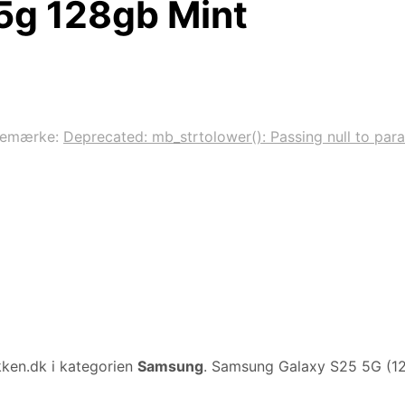
5g 128gb Mint
remærke:
Deprecated: mb_strtolower(): Passing null to para
kken.dk i kategorien
Samsung
. Samsung Galaxy S25 5G (1