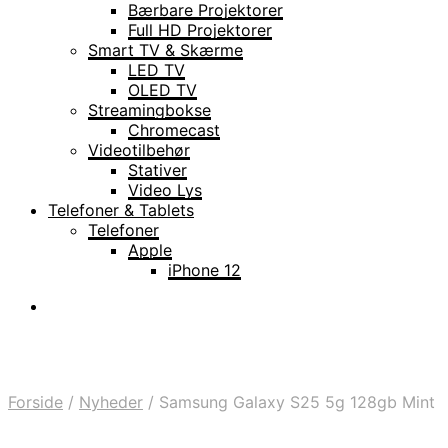
Bærbare Projektorer
Full HD Projektorer
Smart TV & Skærme
LED TV
OLED TV
Streamingbokse
Chromecast
Videotilbehør
Stativer
Video Lys
Telefoner & Tablets
Telefoner
Apple
iPhone 12
Forside
/
Nyheder
/
Samsung Galaxy S25 5g 128gb Mint