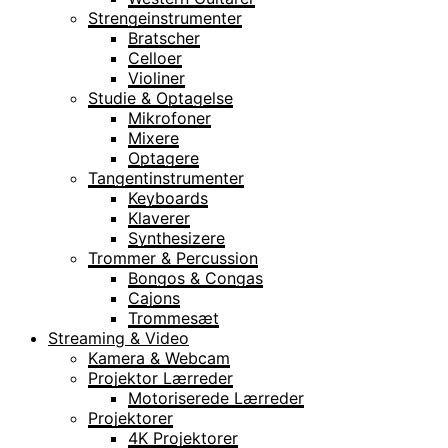
Strengeinstrumenter
Bratscher
Celloer
Violiner
Studie & Optagelse
Mikrofoner
Mixere
Optagere
Tangentinstrumenter
Keyboards
Klaverer
Synthesizere
Trommer & Percussion
Bongos & Congas
Cajons
Trommesæt
Streaming & Video
Kamera & Webcam
Projektor Lærreder
Motoriserede Lærreder
Projektorer
4K Projektorer