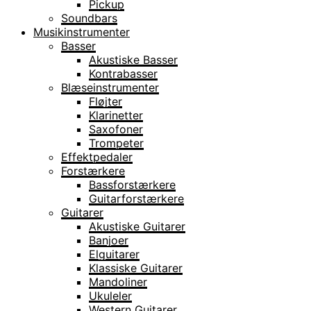
Pickup
Soundbars
Musikinstrumenter
Basser
Akustiske Basser
Kontrabasser
Blæseinstrumenter
Fløjter
Klarinetter
Saxofoner
Trompeter
Effektpedaler
Forstærkere
Bassforstærkere
Guitarforstærkere
Guitarer
Akustiske Guitarer
Banjoer
Elguitarer
Klassiske Guitarer
Mandoliner
Ukuleler
Western Guitarer