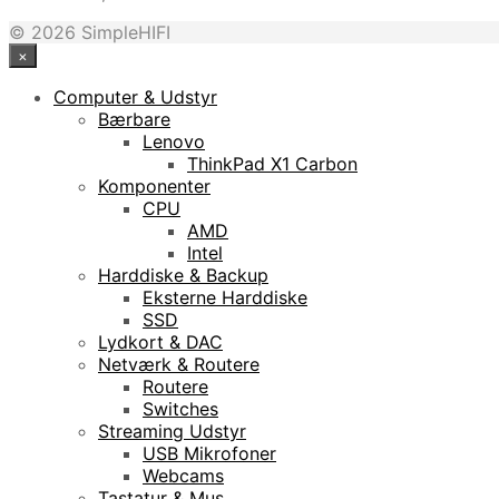
© 2026 SimpleHIFI
×
Computer & Udstyr
Bærbare
Lenovo
ThinkPad X1 Carbon
Komponenter
CPU
AMD
Intel
Harddiske & Backup
Eksterne Harddiske
SSD
Lydkort & DAC
Netværk & Routere
Routere
Switches
Streaming Udstyr
USB Mikrofoner
Webcams
Tastatur & Mus