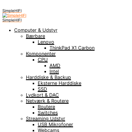
SimpleHIFI
SimpleHIFI
Computer & Udstyr
Bærbare
Lenovo
ThinkPad X1 Carbon
Komponenter
CPU
AMD
Intel
Harddiske & Backup
Eksterne Harddiske
SSD
Lydkort & DAC
Netværk & Routere
Routere
Switches
Streaming Udstyr
USB Mikrofoner
Webcams