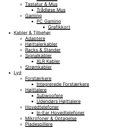
Tastatur & Mus
Trådløse Mus
Gaming
PC Gaming
Grafikkort
Kabler & Tilbehør
Adaptere
Højttalerkabler
Racks & Stander
Signalkabler
XLR Kabler
Strømkabler
Lyd
Forstærkere
Integrerede Forstærkere
Højttalere
Subwoofere
Udendørs Højttalere
Hovedtelefoner
In-Ear Hovedtelefoner
Mikrofoner & Optagelse
Pladespillere