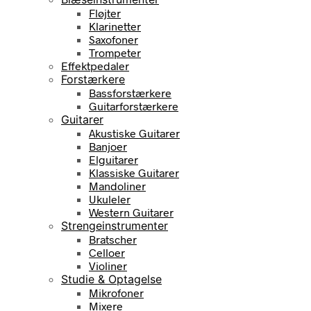
Fløjter
Klarinetter
Saxofoner
Trompeter
Effektpedaler
Forstærkere
Bassforstærkere
Guitarforstærkere
Guitarer
Akustiske Guitarer
Banjoer
Elguitarer
Klassiske Guitarer
Mandoliner
Ukuleler
Western Guitarer
Strengeinstrumenter
Bratscher
Celloer
Violiner
Studie & Optagelse
Mikrofoner
Mixere