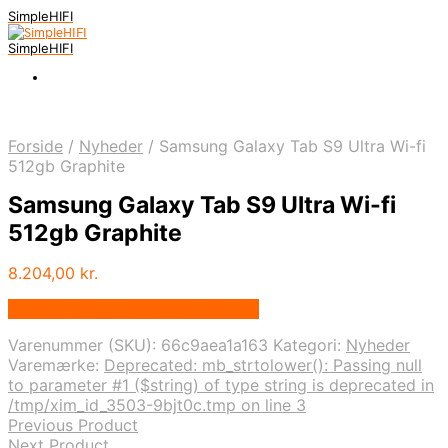
SimpleHIFI
SimpleHIFI
Forside
/
Nyheder
/
Samsung Galaxy Tab S9 Ultra Wi-fi
512gb Graphite
Samsung Galaxy Tab S9 Ultra Wi-fi
512gb Graphite
8.204,00
kr.
Bedste pris hos Salgsbutikken.dk
Varenummer (SKU):
66c9aea1a163
Kategori:
Nyheder
Varemærke:
Deprecated: mb_strtolower(): Passing null
to parameter #1 ($string) of type string is deprecated in
/tmp/xim_id_3503-9bjt0c.tmp on line 3
Previous Product
Next Product