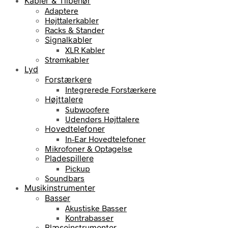
Kabler & Tilbehør
Adaptere
Højttalerkabler
Racks & Stander
Signalkabler
XLR Kabler
Strømkabler
Lyd
Forstærkere
Integrerede Forstærkere
Højttalere
Subwoofere
Udendørs Højttalere
Hovedtelefoner
In-Ear Hovedtelefoner
Mikrofoner & Optagelse
Pladespillere
Pickup
Soundbars
Musikinstrumenter
Basser
Akustiske Basser
Kontrabasser
Blæseinstrumenter