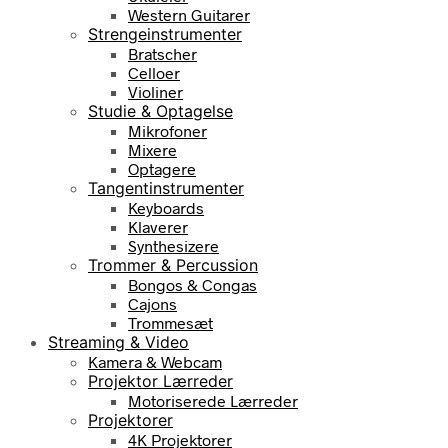
Western Guitarer
Strengeinstrumenter
Bratscher
Celloer
Violiner
Studie & Optagelse
Mikrofoner
Mixere
Optagere
Tangentinstrumenter
Keyboards
Klaverer
Synthesizere
Trommer & Percussion
Bongos & Congas
Cajons
Trommesæt
Streaming & Video
Kamera & Webcam
Projektor Lærreder
Motoriserede Lærreder
Projektorer
4K Projektorer