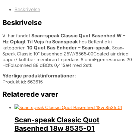
Beskrivelse
Beskrivelse
Vi har fundet
Scan-speak Classic Quot Basenhed W –
Hz Oplagt Til Vejs
fra
Scanspeak
hos BeKent.dk i
kategorien
10 Quot Bas Enheder – Scan-speak
. Scan-
Speak Classic 10" basenhed 25W/8565-00Coated air dried
paper/ kulfiber membran Impedans 8 ohmEgenresonans 20
HzFølsomhed 88 dBQts 0,41Sæt med 2stk
Yderlige produktinformationer:
Produkt id: 663615
Relaterede varer
Scan-speak Classic Quot
Basenhed 18w 8535-01