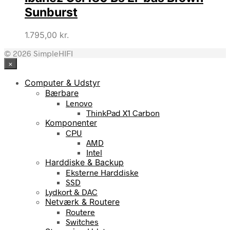
Sunburst
1.795,00
kr.
© 2026 SimpleHIFI
×
Computer & Udstyr
Bærbare
Lenovo
ThinkPad X1 Carbon
Komponenter
CPU
AMD
Intel
Harddiske & Backup
Eksterne Harddiske
SSD
Lydkort & DAC
Netværk & Routere
Routere
Switches