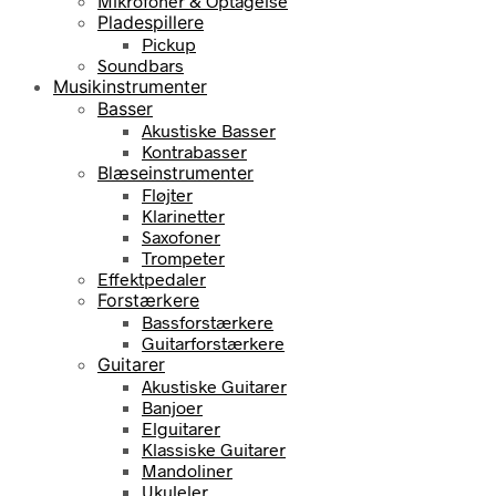
Mikrofoner & Optagelse
Pladespillere
Pickup
Soundbars
Musikinstrumenter
Basser
Akustiske Basser
Kontrabasser
Blæseinstrumenter
Fløjter
Klarinetter
Saxofoner
Trompeter
Effektpedaler
Forstærkere
Bassforstærkere
Guitarforstærkere
Guitarer
Akustiske Guitarer
Banjoer
Elguitarer
Klassiske Guitarer
Mandoliner
Ukuleler