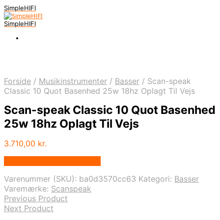
SimpleHIFI
SimpleHIFI
Forside
/
Musikinstrumenter
/
Basser
/
Scan-speak
Classic 10 Quot Basenhed 25w 18hz Oplagt Til Vejs
Scan-speak Classic 10 Quot Basenhed
25w 18hz Oplagt Til Vejs
3.710,00
kr.
Bedste pris hos Bekent.dk
Varenummer (SKU):
ba0d3570cc63
Kategori:
Basser
Varemærke:
Scanspeak
Previous Product
Next Product