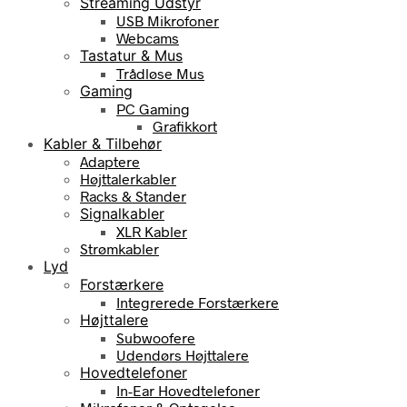
Streaming Udstyr
USB Mikrofoner
Webcams
Tastatur & Mus
Trådløse Mus
Gaming
PC Gaming
Grafikkort
Kabler & Tilbehør
Adaptere
Højttalerkabler
Racks & Stander
Signalkabler
XLR Kabler
Strømkabler
Lyd
Forstærkere
Integrerede Forstærkere
Højttalere
Subwoofere
Udendørs Højttalere
Hovedtelefoner
In-Ear Hovedtelefoner