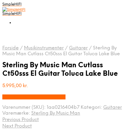
SimpleHIFI
SimpleHIFI
Forside
/
Musikinstrumenter
/
Guitarer
/
Sterling By
Music Man Cutlass Ct50sss El Guitar Toluca Lake Blue
Sterling By Music Man Cutlass
Ct50sss El Guitar Toluca Lake Blue
5.995,00
kr.
Bedste pris hos Music You.dk
Varenummer (SKU):
1aa0216404b7
Kategori:
Guitarer
Varemærke:
Sterling By Music Man
Previous Product
Next Product