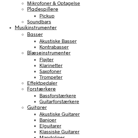
Mikrofoner & Optagelse
Pladespillere
Pickup
Soundbars
Musikinstrumenter
Basser
Akustiske Basser
Kontrabasser
Blæseinstrumenter
Fløjter
Klarinetter
Saxofoner
Trompeter
Effektpedaler
Forstærkere
Bassforstærkere
Guitarforstærkere
Guitarer
Akustiske Guitarer
Banjoer
Elguitarer
Klassiske Guitarer
Mandoliner