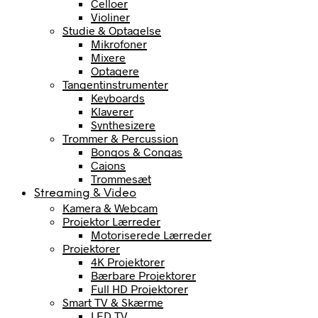
Celloer
Violiner
Studie & Optagelse
Mikrofoner
Mixere
Optagere
Tangentinstrumenter
Keyboards
Klaverer
Synthesizere
Trommer & Percussion
Bongos & Congas
Cajons
Trommesæt
Streaming & Video
Kamera & Webcam
Projektor Lærreder
Motoriserede Lærreder
Projektorer
4K Projektorer
Bærbare Projektorer
Full HD Projektorer
Smart TV & Skærme
LED TV