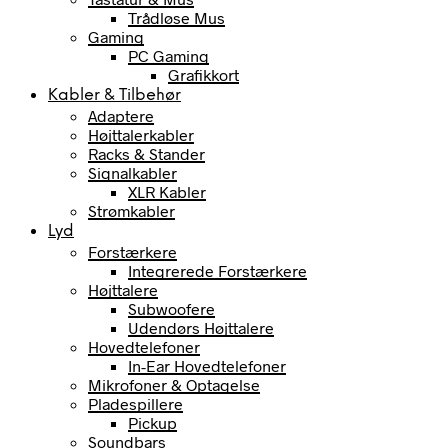
Trådløse Mus
Gaming
PC Gaming
Grafikkort
Kabler & Tilbehør
Adaptere
Højttalerkabler
Racks & Stander
Signalkabler
XLR Kabler
Strømkabler
Lyd
Forstærkere
Integrerede Forstærkere
Højttalere
Subwoofere
Udendørs Højttalere
Hovedtelefoner
In-Ear Hovedtelefoner
Mikrofoner & Optagelse
Pladespillere
Pickup
Soundbars