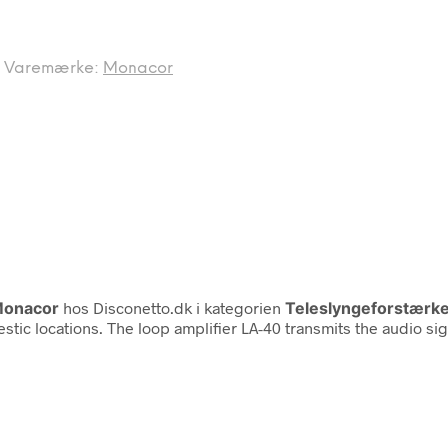
Varemærke:
Monacor
onacor
hos Disconetto.dk i kategorien
Teleslyngeforstærk
estic locations. The loop amplifier LA-40 transmits the audio s