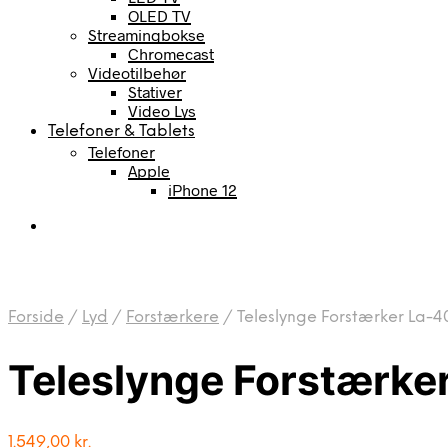
OLED TV
Streamingbokse
Chromecast
Videotilbehør
Stativer
Video Lys
Telefoner & Tablets
Telefoner
Apple
iPhone 12
Forside
/
Lyd
/
Forstærkere
/
Teleslynge Forstærker La-
Teleslynge Forstærke
1.549,00
kr.