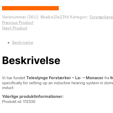
Bedste pris hos Disconetto.dk
Varenummer (SKU):
8beba21e23fd
Kategori:
Forstærkere
Previous Product
Next Product
Beskrivelse
Beskrivelse
Vi har fundet
Teleslynge Forstærker – La- – Monacor
fra
M
specifically for setting up an inductive hearing system in dom
induct
Yderlige produktinformationer:
Produkt id: 172330