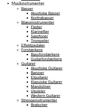
Musikinstrumenter
Basser
Akustiske Basser
Kontrabasser
Blæseinstrumenter
Fløjter
Klarinetter
Saxofoner
Trompeter
Effektpedaler
Forstærkere
Bassforstærkere
Guitarforstærkere
Guitarer
Akustiske Guitarer
Banjoer
Elguitarer
Klassiske Guitarer
Mandoliner
Ukuleler
Western Guitarer
Strengeinstrumenter
Bratscher