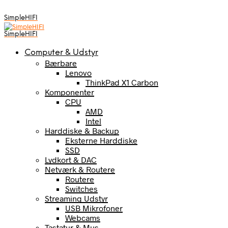
SimpleHIFI
SimpleHIFI
Computer & Udstyr
Bærbare
Lenovo
ThinkPad X1 Carbon
Komponenter
CPU
AMD
Intel
Harddiske & Backup
Eksterne Harddiske
SSD
Lydkort & DAC
Netværk & Routere
Routere
Switches
Streaming Udstyr
USB Mikrofoner
Webcams
Tastatur & Mus