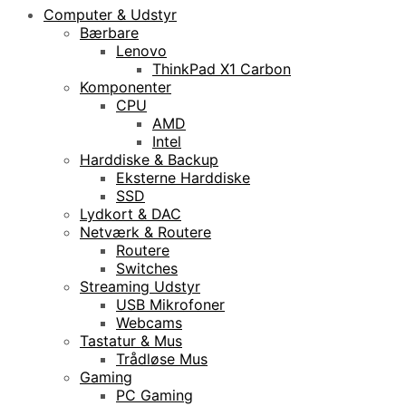
Computer & Udstyr
Bærbare
Lenovo
ThinkPad X1 Carbon
Komponenter
CPU
AMD
Intel
Harddiske & Backup
Eksterne Harddiske
SSD
Lydkort & DAC
Netværk & Routere
Routere
Switches
Streaming Udstyr
USB Mikrofoner
Webcams
Tastatur & Mus
Trådløse Mus
Gaming
PC Gaming