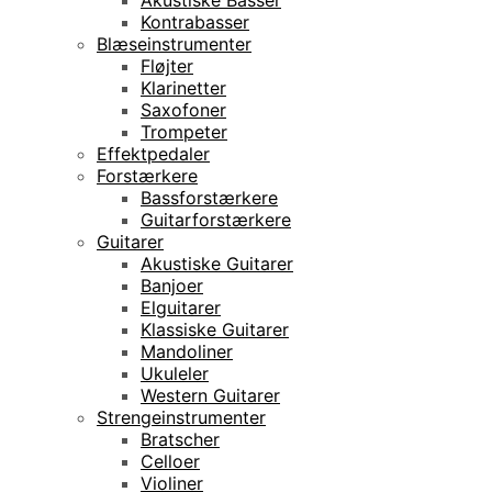
Kontrabasser
Blæseinstrumenter
Fløjter
Klarinetter
Saxofoner
Trompeter
Effektpedaler
Forstærkere
Bassforstærkere
Guitarforstærkere
Guitarer
Akustiske Guitarer
Banjoer
Elguitarer
Klassiske Guitarer
Mandoliner
Ukuleler
Western Guitarer
Strengeinstrumenter
Bratscher
Celloer
Violiner