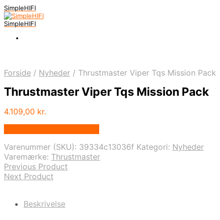
SimpleHIFI
SimpleHIFI
Forside
/
Nyheder
/
Thrustmaster Viper Tqs Mission Pack
Thrustmaster Viper Tqs Mission Pack
4.109,00
kr.
Bedste pris hos Geekd.dk
Varenummer (SKU):
39334c13036f
Kategori:
Nyheder
Varemærke:
Thrustmaster
Previous Product
Next Product
Beskrivelse