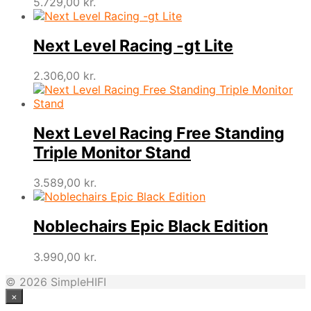
5.729,00
kr.
Next Level Racing -gt Lite
2.306,00
kr.
Next Level Racing Free Standing
Triple Monitor Stand
3.589,00
kr.
Noblechairs Epic Black Edition
3.990,00
kr.
© 2026 SimpleHIFI
×