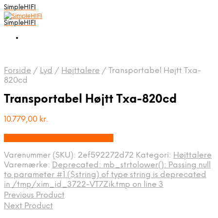
SimpleHIFI
SimpleHIFI
Forside
/
Lyd
/
Højttalere
/
Transportabel Højtt Txa-
820cd
Transportabel Højtt Txa-820cd
10.779,00
kr.
Bedste pris hos Disconetto.dk
Varenummer (SKU):
2ef592272d72
Kategori:
Højttalere
Varemærke:
Deprecated: mb_strtolower(): Passing null
to parameter #1 ($string) of type string is deprecated
in /tmp/xim_id_3722-VT7Zik.tmp on line 3
Previous Product
Next Product