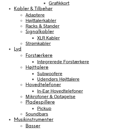
Grafikkort
Kabler & Tilbehør
Adaptere
Højttalerkabler
Racks & Stander
Signalkabler
XLR Kabler
Strømkabler
Lyd
Forstærkere
Integrerede Forstærkere
Højttalere
Subwoofere
Udendørs Højttalere
Hovedtelefoner
In-Ear Hovedtelefoner
Mikrofoner & Optagelse
Pladespillere
Pickup
Soundbars
Musikinstrumenter
Basser