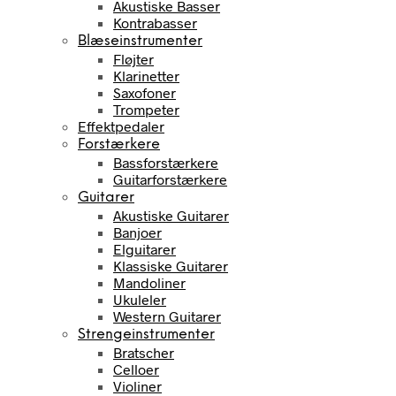
Akustiske Basser
Kontrabasser
Blæseinstrumenter
Fløjter
Klarinetter
Saxofoner
Trompeter
Effektpedaler
Forstærkere
Bassforstærkere
Guitarforstærkere
Guitarer
Akustiske Guitarer
Banjoer
Elguitarer
Klassiske Guitarer
Mandoliner
Ukuleler
Western Guitarer
Strengeinstrumenter
Bratscher
Celloer
Violiner