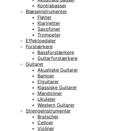
Kontrabasser
Blæseinstrumenter
Fløjter
Klarinetter
Saxofoner
Trompeter
Effektpedaler
Forstærkere
Bassforstærkere
Guitarforstærkere
Guitarer
Akustiske Guitarer
Banjoer
Elguitarer
Klassiske Guitarer
Mandoliner
Ukuleler
Western Guitarer
Strengeinstrumenter
Bratscher
Celloer
Violiner