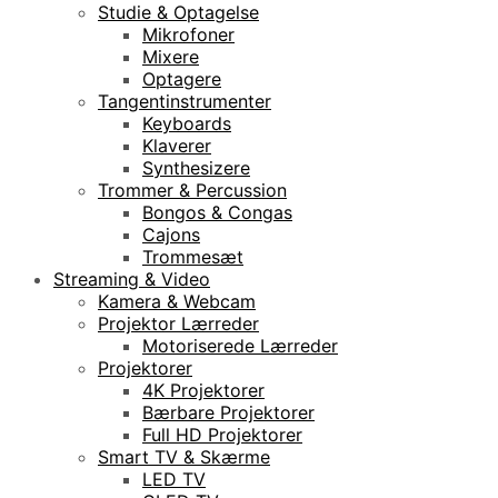
Studie & Optagelse
Mikrofoner
Mixere
Optagere
Tangentinstrumenter
Keyboards
Klaverer
Synthesizere
Trommer & Percussion
Bongos & Congas
Cajons
Trommesæt
Streaming & Video
Kamera & Webcam
Projektor Lærreder
Motoriserede Lærreder
Projektorer
4K Projektorer
Bærbare Projektorer
Full HD Projektorer
Smart TV & Skærme
LED TV