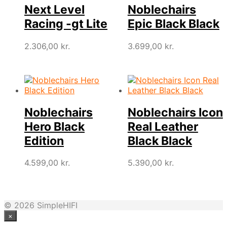
Next Level
Noblechairs
Racing -gt Lite
Epic Black Black
2.306,00
kr.
3.699,00
kr.
Noblechairs
Noblechairs Icon
Hero Black
Real Leather
Edition
Black Black
4.599,00
kr.
5.390,00
kr.
© 2026 SimpleHIFI
×