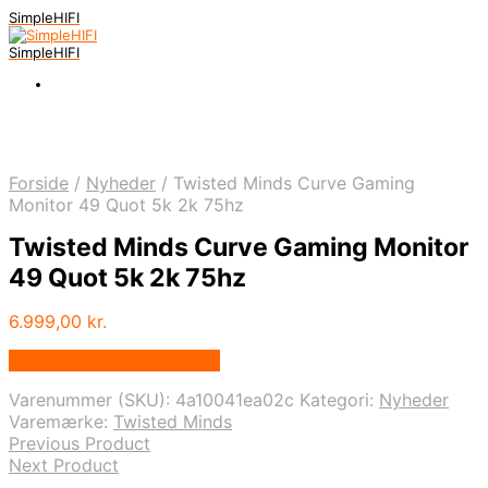
SimpleHIFI
SimpleHIFI
Forside
/
Nyheder
/
Twisted Minds Curve Gaming
Monitor 49 Quot 5k 2k 75hz
Twisted Minds Curve Gaming Monitor
49 Quot 5k 2k 75hz
6.999,00
kr.
Bedste pris hos Geekd.dk
Varenummer (SKU):
4a10041ea02c
Kategori:
Nyheder
Varemærke:
Twisted Minds
Previous Product
Next Product