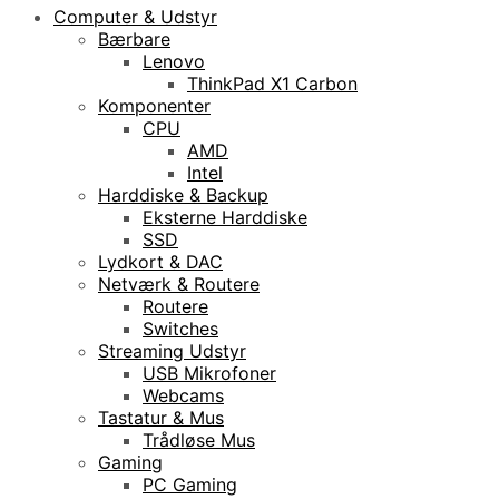
Computer & Udstyr
Bærbare
Lenovo
ThinkPad X1 Carbon
Komponenter
CPU
AMD
Intel
Harddiske & Backup
Eksterne Harddiske
SSD
Lydkort & DAC
Netværk & Routere
Routere
Switches
Streaming Udstyr
USB Mikrofoner
Webcams
Tastatur & Mus
Trådløse Mus
Gaming
PC Gaming