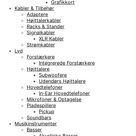
Grafikkort
Kabler & Tilbehør
Adaptere
Højttalerkabler
Racks & Stander
Signalkabler
XLR Kabler
Strømkabler
Lyd
Forstærkere
Integrerede Forstærkere
Højttalere
Subwoofere
Udendørs Højttalere
Hovedtelefoner
In-Ear Hovedtelefoner
Mikrofoner & Optagelse
Pladespillere
Pickup
Soundbars
Musikinstrumenter
Basser
Akustiske Basser