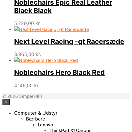
Noblechairs Epic Real Leather
Black Black
5.729,00
kr.
Next Level Racing -gt Racersæde
3.965,00
kr.
Noblechairs Hero Black Red
4.149,00
kr.
© 2026 SimpleHIFI
×
Computer & Udstyr
Bærbare
Lenovo
ThinkPad X1 Carbon