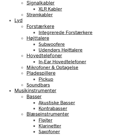
Signalkabler
XLR Kabler
Strømkabler
Lyd
Forstærkere
Integrerede Forstærkere
Højttalere
Subwoofere
Udendørs Højttalere
Hovedtelefoner
In-Ear Hovedtelefoner
Mikrofoner & Optagelse
Pladespillere
Pickup
Soundbars
Musikinstrumenter
Basser
Akustiske Basser
Kontrabasser
Blæseinstrumenter
Fløjter
Klarinetter
Saxofoner