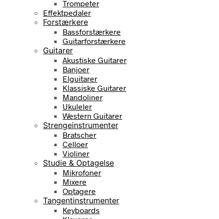
Trompeter
Effektpedaler
Forstærkere
Bassforstærkere
Guitarforstærkere
Guitarer
Akustiske Guitarer
Banjoer
Elguitarer
Klassiske Guitarer
Mandoliner
Ukuleler
Western Guitarer
Strengeinstrumenter
Bratscher
Celloer
Violiner
Studie & Optagelse
Mikrofoner
Mixere
Optagere
Tangentinstrumenter
Keyboards