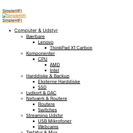
SimpleHIFI
SimpleHIFI
Computer & Udstyr
Bærbare
Lenovo
ThinkPad X1 Carbon
Komponenter
CPU
AMD
Intel
Harddiske & Backup
Eksterne Harddiske
SSD
Lydkort & DAC
Netværk & Routere
Routere
Switches
Streaming Udstyr
USB Mikrofoner
Webcams
Tastatur & Mus