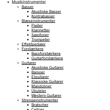
Musikinstrumenter
Basser
Akustiske Basser
Kontrabasser
Blæseinstrumenter
Fløjter
Klarinetter
Saxofoner
Trompeter
Effektpedaler
Forstærkere
Bassforstærkere
Guitarforstærkere
Guitarer
Akustiske Guitarer
Banjoer
Elguitarer
Klassiske Guitarer
Mandoliner
Ukuleler
Western Guitarer
Strengeinstrumenter
Bratscher
Celloer