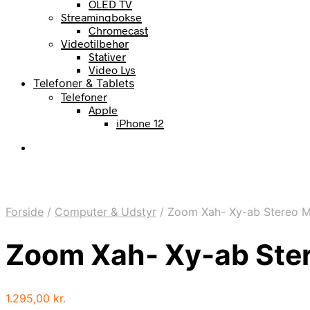
OLED TV
Streamingbokse
Chromecast
Videotilbehør
Stativer
Video Lys
Telefoner & Tablets
Telefoner
Apple
iPhone 12
Forside
/
Computer & Udstyr
/
Zoom Xah- Xy-ab Stereo Mi
Zoom Xah- Xy-ab Ster
1.295,00
kr.