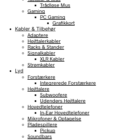
Trådløse Mus
Gaming
PC Gaming
Grafikkort
Kabler & Tilbehør
Adaptere
Højttalerkabler
Racks & Stander
Signalkabler
XLR Kabler
Strømkabler
Lyd
Forstærkere
Integrerede Forstærkere
Højttalere
Subwoofere
Udendørs Højttalere
Hovedtelefoner
In-Ear Hovedtelefoner
Mikrofoner & Optagelse
Pladespillere
Pickup
Soundbars