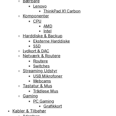
Bærbare
Lenovo
ThinkPad X1 Carbon
Komponenter
CPU
AMD
Intel
Harddiske & Backup
Eksterne Harddiske
SSD
Lydkort & DAC
Netværk & Routere
Routere
Switches
Streaming Udstyr
USB Mikrofoner
Webcams
Tastatur & Mus
Trådløse Mus
Gaming
PC Gaming
Grafikkort
Kabler & Tilbehør
Adaptere