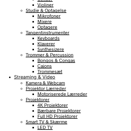
Violiner
Studie & Optagelse
Mikrofoner
Mixere
Optagere
Tangentinstrumenter
Keyboards
Klaverer
Synthesizere
Trommer & Percussion
Bongos & Congas
Cajons
Trommesæt
Streaming & Video
Kamera & Webcam
Projektor Lærreder
Motoriserede Lærreder
Projektorer
4K Projektorer
Bærbare Projektorer
Full HD Projektorer
Smart TV & Skærme
LED TV