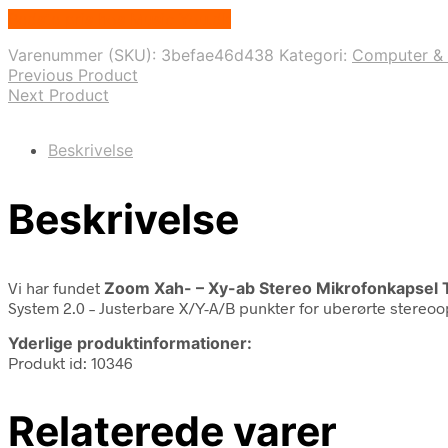
Bedste pris hos Music You.dk
Varenummer (SKU):
3befae46d438
Kategori:
Computer & 
Previous Product
Next Product
Beskrivelse
Beskrivelse
Vi har fundet
Zoom Xah- – Xy-ab Stereo Mikrofonkapsel T
System 2.0 – Justerbare X/Y-A/B punkter for uberørte stereoo
Yderlige produktinformationer:
Produkt id: 10346
Relaterede varer