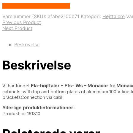
Bedste pris hos Disconetto.dk
Varenummer (SKU):
afabe2100b71
Kategori:
Højttalere
Va
Previous Product
Next Product
Beskrivelse
Beskrivelse
Vi har fundet
Ela-højttaler – Ets- Ws – Monacor
fra
Monac
cabinets, with top and bottom plates of aluminium.100 V lin
bracketsConnection via cabl
Yderlige produktinformationer:
Produkt id: 161310