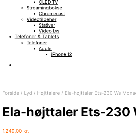
OLED TV
Streamingbokse
Chromecast
Videotilbehør
Stativer
Video Lys
Telefoner & Tablets
Telefoner
Apple
iPhone 12
Forside
/
Lyd
/
Højttalere
/
Ela-højttaler Ets-230 Ws Mona
Ela-højttaler Ets-23
1.249,00
kr.