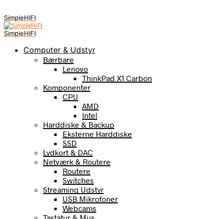
SimpleHIFI
SimpleHIFI
Computer & Udstyr
Bærbare
Lenovo
ThinkPad X1 Carbon
Komponenter
CPU
AMD
Intel
Harddiske & Backup
Eksterne Harddiske
SSD
Lydkort & DAC
Netværk & Routere
Routere
Switches
Streaming Udstyr
USB Mikrofoner
Webcams
Tastatur & Mus