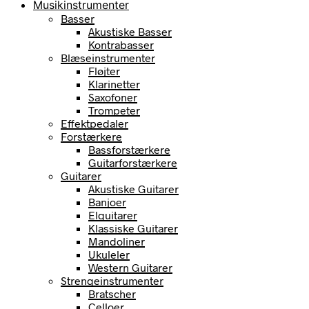
Musikinstrumenter
Basser
Akustiske Basser
Kontrabasser
Blæseinstrumenter
Fløjter
Klarinetter
Saxofoner
Trompeter
Effektpedaler
Forstærkere
Bassforstærkere
Guitarforstærkere
Guitarer
Akustiske Guitarer
Banjoer
Elguitarer
Klassiske Guitarer
Mandoliner
Ukuleler
Western Guitarer
Strengeinstrumenter
Bratscher
Celloer