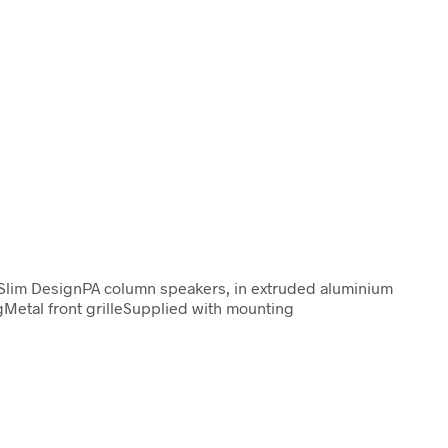
ly Slim DesignPA column speakers, in extruded aluminium
gMetal front grilleSupplied with mounting