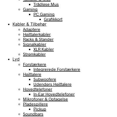
Trådløse Mus
Gaming
PC Gaming
Grafikkort
Kabler & Tilbehør
Adaptere
Højttalerkabler
Racks & Stander
Signalkabler
XLR Kabler
Strømkabler
Lyd
Forstærkere
Integrerede Forstærkere
Højttalere
Subwoofere
Udendørs Højttalere
Hovedtelefoner
In-Ear Hovedtelefoner
Mikrofoner & Optagelse
Pladespillere
Pickup
Soundbars