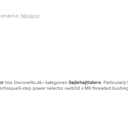
remærke:
Monacor
or
hos Disconetto.dk i kategorien
Søjlehøjttalere
. Particular
e technique5-step power selector switch2 x M6 threaded bushin