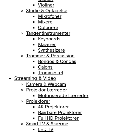
Violiner
Studie & Optagelse
Mikrofoner
Mixere
Optagere
Tangentinstrumenter
Keyboards
Klaverer
Synthesizere
Trommer & Percussion
Bongos & Congas
Cajons
Trommesæt
Streaming & Video
Kamera & Webcam
Projektor Lærreder
Motoriserede Lærreder
Projektorer
4K Projektorer
Bærbare Projektorer
Full HD Projektorer
Smart TV & Skærme
LED TV