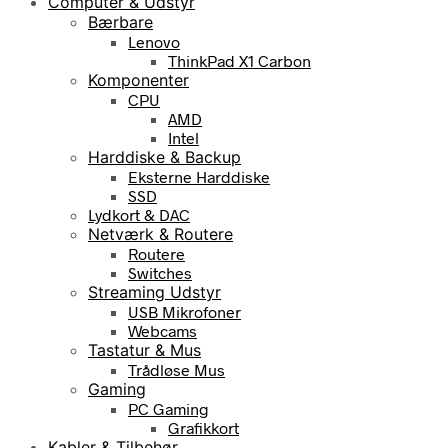
Computer & Udstyr
Bærbare
Lenovo
ThinkPad X1 Carbon
Komponenter
CPU
AMD
Intel
Harddiske & Backup
Eksterne Harddiske
SSD
Lydkort & DAC
Netværk & Routere
Routere
Switches
Streaming Udstyr
USB Mikrofoner
Webcams
Tastatur & Mus
Trådløse Mus
Gaming
PC Gaming
Grafikkort
Kabler & Tilbehør