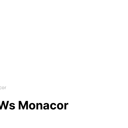
cor
0 Ws Monacor