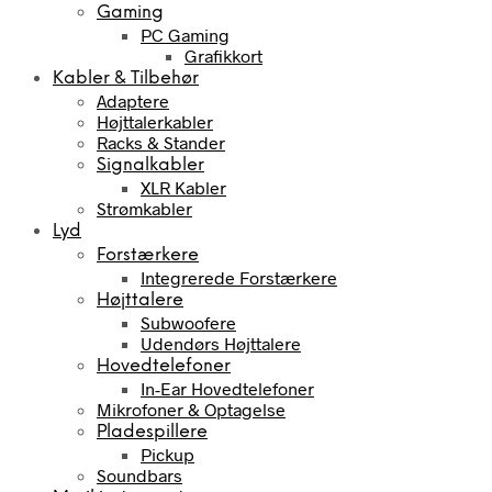
Gaming
PC Gaming
Grafikkort
Kabler & Tilbehør
Adaptere
Højttalerkabler
Racks & Stander
Signalkabler
XLR Kabler
Strømkabler
Lyd
Forstærkere
Integrerede Forstærkere
Højttalere
Subwoofere
Udendørs Højttalere
Hovedtelefoner
In-Ear Hovedtelefoner
Mikrofoner & Optagelse
Pladespillere
Pickup
Soundbars