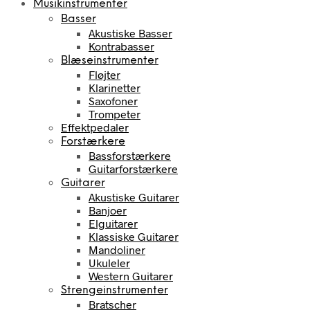
Musikinstrumenter
Basser
Akustiske Basser
Kontrabasser
Blæseinstrumenter
Fløjter
Klarinetter
Saxofoner
Trompeter
Effektpedaler
Forstærkere
Bassforstærkere
Guitarforstærkere
Guitarer
Akustiske Guitarer
Banjoer
Elguitarer
Klassiske Guitarer
Mandoliner
Ukuleler
Western Guitarer
Strengeinstrumenter
Bratscher