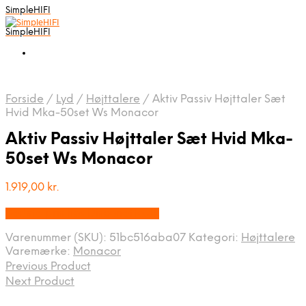
SimpleHIFI
SimpleHIFI
Forside
/
Lyd
/
Højttalere
/
Aktiv Passiv Højttaler Sæt
Hvid Mka-50set Ws Monacor
Aktiv Passiv Højttaler Sæt Hvid Mka-
50set Ws Monacor
1.919,00
kr.
Bedste pris hos Disconetto.dk
Varenummer (SKU):
51bc516aba07
Kategori:
Højttalere
Varemærke:
Monacor
Previous Product
Next Product