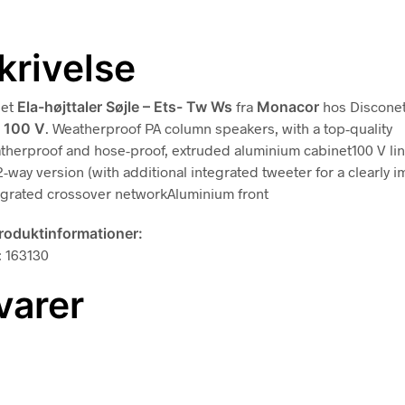
krivelse
det
Ela-højttaler Søjle – Ets- Tw Ws
fra
Monacor
hos Disconet
n
100 V
. Weatherproof PA column speakers, with a top-quality
herproof and hose-proof, extruded aluminium cabinet100 V li
-way version (with additional integrated tweeter for a clearly 
grated crossover networkAluminium front
produktinformationer:
: 163130
varer