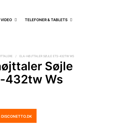
 VIDEO
TELEFONER & TABLETS
JTTALERE
/
ELA-HØJTTALER SØJLE ETS-432TW WS
øjttaler Søjle
s-432tw Ws
S DISCONETTO.DK