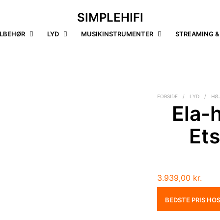
SIMPLEHIFI
ILBEHØR
LYD
MUSIKINSTRUMENTER
STREAMING &
FORSIDE
/
LYD
/
HØ
Ela-h
Et
3.939,00
kr.
BEDSTE PRIS HO