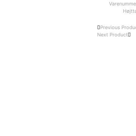
Varenumme
Højtt
Previous Produ
Next Product