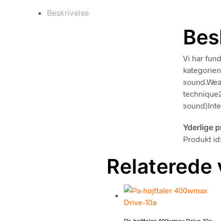
Beskrivelse
Bes
Vi har fun
kategorie
sound.Weat
technique2
sound)Inte
Yderlige 
Produkt id
Relaterede 