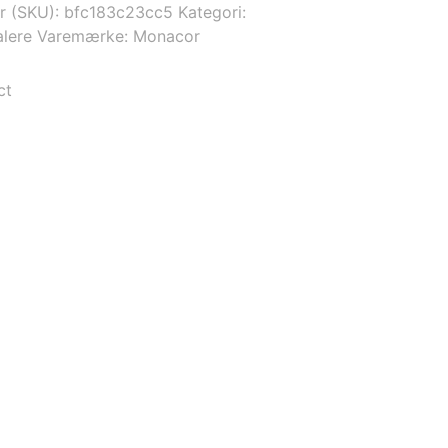
r (SKU):
bfc183c23cc5
Kategori:
alere
Varemærke:
Monacor
ct