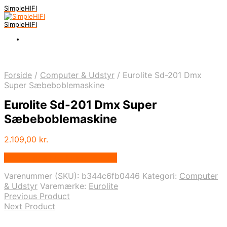
SimpleHIFI
SimpleHIFI
Forside
/
Computer & Udstyr
/
Eurolite Sd-201 Dmx
Super Sæbeboblemaskine
Eurolite Sd-201 Dmx Super
Sæbeboblemaskine
2.109,00
kr.
Bedste pris hos Music You.dk
Varenummer (SKU):
b344c6fb0446
Kategori:
Computer
& Udstyr
Varemærke:
Eurolite
Previous Product
Next Product