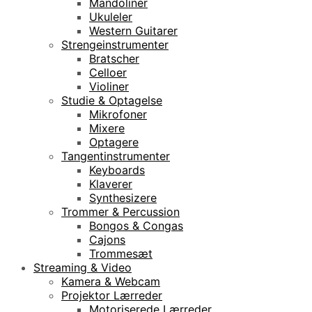
Mandoliner
Ukuleler
Western Guitarer
Strengeinstrumenter
Bratscher
Celloer
Violiner
Studie & Optagelse
Mikrofoner
Mixere
Optagere
Tangentinstrumenter
Keyboards
Klaverer
Synthesizere
Trommer & Percussion
Bongos & Congas
Cajons
Trommesæt
Streaming & Video
Kamera & Webcam
Projektor Lærreder
Motoriserede Lærreder