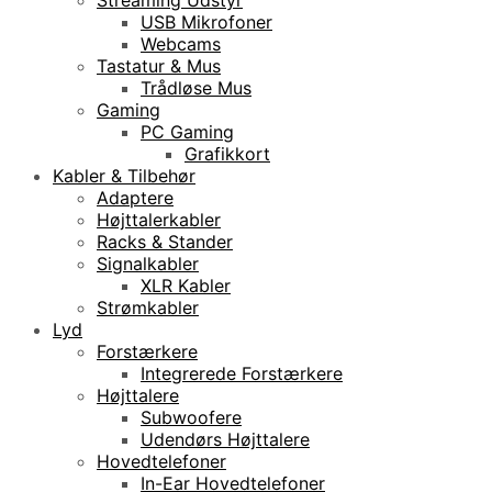
USB Mikrofoner
Webcams
Tastatur & Mus
Trådløse Mus
Gaming
PC Gaming
Grafikkort
Kabler & Tilbehør
Adaptere
Højttalerkabler
Racks & Stander
Signalkabler
XLR Kabler
Strømkabler
Lyd
Forstærkere
Integrerede Forstærkere
Højttalere
Subwoofere
Udendørs Højttalere
Hovedtelefoner
In-Ear Hovedtelefoner