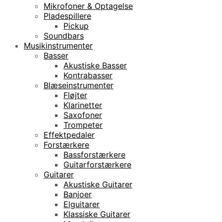
Mikrofoner & Optagelse
Pladespillere
Pickup
Soundbars
Musikinstrumenter
Basser
Akustiske Basser
Kontrabasser
Blæseinstrumenter
Fløjter
Klarinetter
Saxofoner
Trompeter
Effektpedaler
Forstærkere
Bassforstærkere
Guitarforstærkere
Guitarer
Akustiske Guitarer
Banjoer
Elguitarer
Klassiske Guitarer