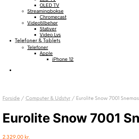
OLED TV
Streamingbokse
Chromecast
Videotilbehør
Stativer
Video Lys
Telefoner & Tablets
Telefoner
Apple
iPhone 12
Forside
/
Computer & Udstyr
/
Eurolite Snow 7001 Snemas
Eurolite Snow 7001 S
2.329,00
kr.