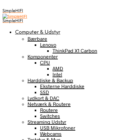
SimpleHIFI
SimpleHIFI
Computer & Udstyr
Bærbare
Lenovo
ThinkPad X1 Carbon
Komponenter
CPU
AMD
Intel
Harddiske & Backup
Eksterne Harddiske
SSD
Lydkort & DAC
Netværk & Routere
Routere
Switches
Streaming Udstyr
USB Mikrofoner
Webcams
Tastatur & Mus