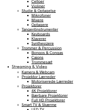
Celloer
Violiner
Studie & Optagelse
Mikrofoner
Mixere
Optagere
Tangentinstrumenter
Keyboards
Klaverer
Synthesizere
Trommer & Percussion
Bongos & Congas
Cajons
Trommesæt
Streaming & Video
Kamera & Webcam
Projektor Lærreder
Motoriserede Lærreder
Projektorer
4K Projektorer
Bærbare Projektorer
Full HD Projektorer
Smart TV & Skærme
LED TV