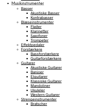
Musikinstrumenter
Basser
Akustiske Basser
Kontrabasser
Blæseinstrumenter
Fløjter
Klarinetter
Saxofoner
Trompeter
Effektpedaler
Forstærkere
Bassforstærkere
Guitarforstærkere
Guitarer
Akustiske Guitarer
Banjoer
Elguitarer
Klassiske Guitarer
Mandoliner
Ukuleler
Western Guitarer
Strengeinstrumenter
Bratscher