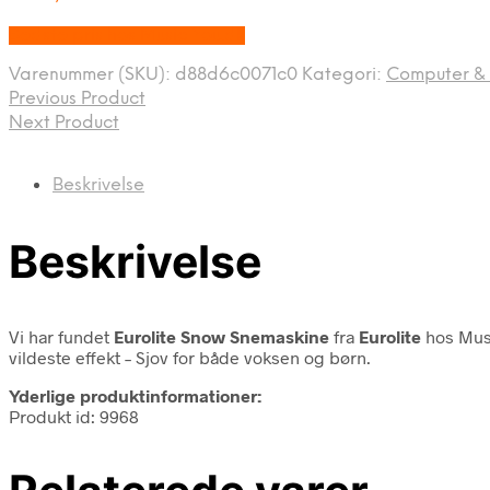
Bedste pris hos Music You.dk
Varenummer (SKU):
d88d6c0071c0
Kategori:
Computer & 
Previous Product
Next Product
Beskrivelse
Beskrivelse
Vi har fundet
Eurolite Snow Snemaskine
fra
Eurolite
hos Musi
vildeste effekt – Sjov for både voksen og børn.
Yderlige produktinformationer:
Produkt id: 9968