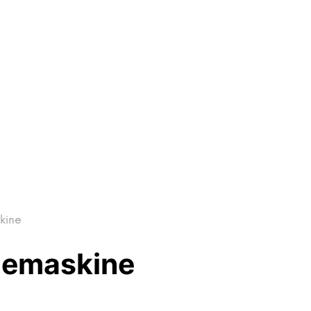
kine
nemaskine