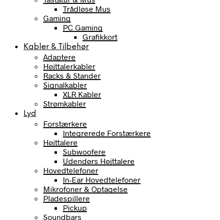
Trådløse Mus
Gaming
PC Gaming
Grafikkort
Kabler & Tilbehør
Adaptere
Højttalerkabler
Racks & Stander
Signalkabler
XLR Kabler
Strømkabler
Lyd
Forstærkere
Integrerede Forstærkere
Højttalere
Subwoofere
Udendørs Højttalere
Hovedtelefoner
In-Ear Hovedtelefoner
Mikrofoner & Optagelse
Pladespillere
Pickup
Soundbars