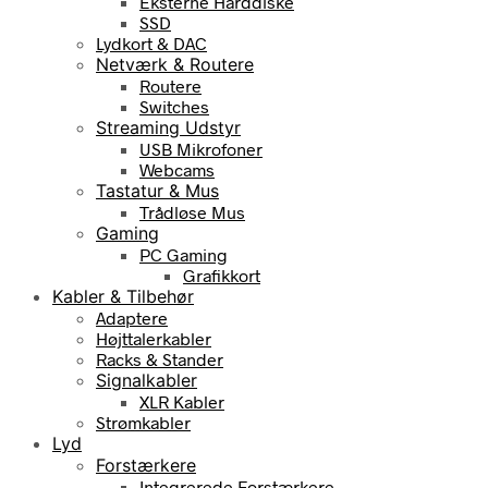
Eksterne Harddiske
SSD
Lydkort & DAC
Netværk & Routere
Routere
Switches
Streaming Udstyr
USB Mikrofoner
Webcams
Tastatur & Mus
Trådløse Mus
Gaming
PC Gaming
Grafikkort
Kabler & Tilbehør
Adaptere
Højttalerkabler
Racks & Stander
Signalkabler
XLR Kabler
Strømkabler
Lyd
Forstærkere
Integrerede Forstærkere