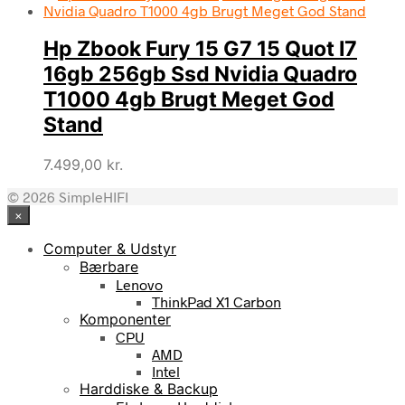
Hp Zbook Fury 15 G7 15 Quot I7
16gb 256gb Ssd Nvidia Quadro
T1000 4gb Brugt Meget God
Stand
7.499,00
kr.
© 2026 SimpleHIFI
×
Computer & Udstyr
Bærbare
Lenovo
ThinkPad X1 Carbon
Komponenter
CPU
AMD
Intel
Harddiske & Backup