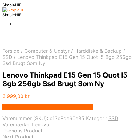
SimpleHIFI
SimpleHIFI
Forside
/
Computer & Udstyr
/
Harddiske & Backup
/
SSD
/
Lenovo Thinkpad E15 Gen 15 Quot I5 8gb 256gb
Ssd Brugt Som Ny
Lenovo Thinkpad E15 Gen 15 Quot I5
8gb 256gb Ssd Brugt Som Ny
3.999,00
kr.
Bedste pris hos Prelovedelectronics.dk
Varenummer (SKU):
c13c8de60e35
Kategori:
SSD
Varemærke:
Lenovo
Previous Product
Next Product