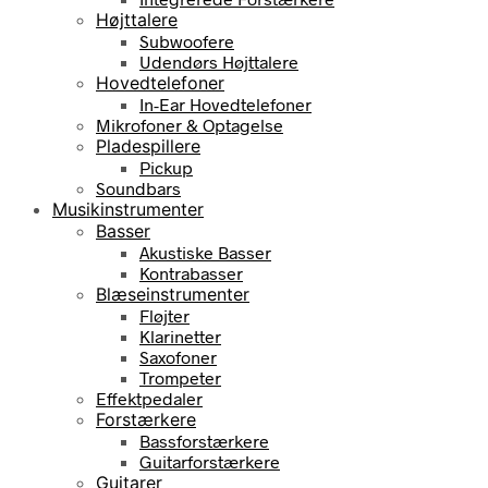
Højttalere
Subwoofere
Udendørs Højttalere
Hovedtelefoner
In-Ear Hovedtelefoner
Mikrofoner & Optagelse
Pladespillere
Pickup
Soundbars
Musikinstrumenter
Basser
Akustiske Basser
Kontrabasser
Blæseinstrumenter
Fløjter
Klarinetter
Saxofoner
Trompeter
Effektpedaler
Forstærkere
Bassforstærkere
Guitarforstærkere
Guitarer