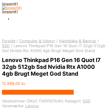
SimpleHIFI
SimpleHIFI
Forside
/
Computer & Udstyr
/
Harddiske & Backup
/
SSD
/
Lenovo Thinkpad P16 Gen 16 Quot I7 32gb 512gb
Ssd Nvidia Rtx A1000 4gb Brugt Meget God Stand
Lenovo Thinkpad P16 Gen 16 Quot I7
32gb 512gb Ssd Nvidia Rtx A1000
4gb Brugt Meget God Stand
12.999,00
kr.
Bedste pris hos Prelovedelectronics.dk
Varenummer (SKU):
f1d5f001b4fc
Kategori:
SSD
Varemærke:
Lenovo