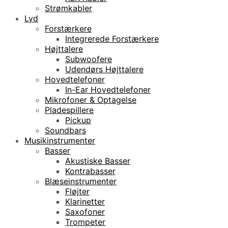
Strømkabler
Lyd
Forstærkere
Integrerede Forstærkere
Højttalere
Subwoofere
Udendørs Højttalere
Hovedtelefoner
In-Ear Hovedtelefoner
Mikrofoner & Optagelse
Pladespillere
Pickup
Soundbars
Musikinstrumenter
Basser
Akustiske Basser
Kontrabasser
Blæseinstrumenter
Fløjter
Klarinetter
Saxofoner
Trompeter