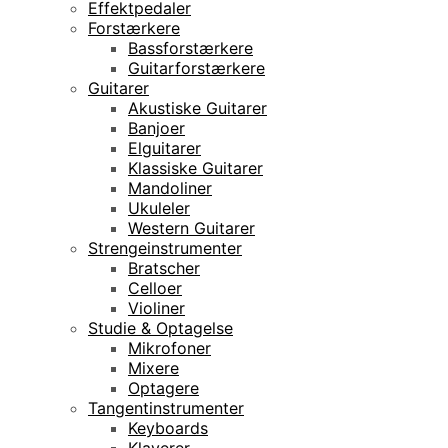
Effektpedaler
Forstærkere
Bassforstærkere
Guitarforstærkere
Guitarer
Akustiske Guitarer
Banjoer
Elguitarer
Klassiske Guitarer
Mandoliner
Ukuleler
Western Guitarer
Strengeinstrumenter
Bratscher
Celloer
Violiner
Studie & Optagelse
Mikrofoner
Mixere
Optagere
Tangentinstrumenter
Keyboards
Klaverer