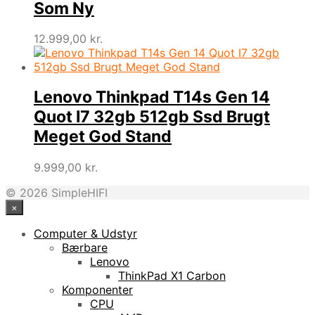
Som Ny
12.999,00
kr.
Lenovo Thinkpad T14s Gen 14
Quot I7 32gb 512gb Ssd Brugt
Meget God Stand
9.999,00
kr.
© 2026 SimpleHIFI
×
Computer & Udstyr
Bærbare
Lenovo
ThinkPad X1 Carbon
Komponenter
CPU