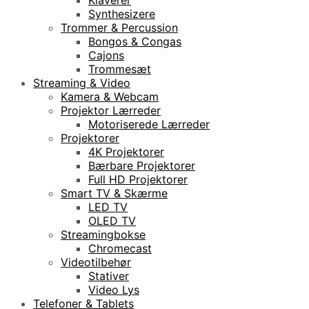
Synthesizere
Trommer & Percussion
Bongos & Congas
Cajons
Trommesæt
Streaming & Video
Kamera & Webcam
Projektor Lærreder
Motoriserede Lærreder
Projektorer
4K Projektorer
Bærbare Projektorer
Full HD Projektorer
Smart TV & Skærme
LED TV
OLED TV
Streamingbokse
Chromecast
Videotilbehør
Stativer
Video Lys
Telefoner & Tablets