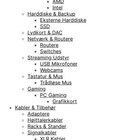
AMD
Intel
Harddiske & Backup
Eksterne Harddiske
SSD
Lydkort & DAC
Netværk & Routere
Routere
Switches
Streaming Udstyr
USB Mikrofoner
Webcams
Tastatur & Mus
Trådløse Mus
Gaming
PC Gaming
Grafikkort
Kabler & Tilbehør
Adaptere
Højttalerkabler
Racks & Stander
Signalkabler
XLR Kabler