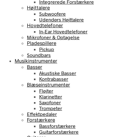
Integrerede Forstærkere
Højttalere
Subwoofere
Udendørs Højttalere
Hovedtelefoner
In-Ear Hovedtelefoner
Mikrofoner & Optagelse
Pladespillere
Pickup
Soundbars
Musikinstrumenter
Basser
Akustiske Basser
Kontrabasser
Blæseinstrumenter
Fløjter
Klarinetter
Saxofoner
Trompeter
Effektpedaler
Forstærkere
Bassforstærkere
Guitarforstærkere