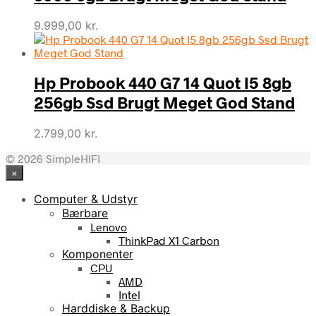
9.999,00
kr.
Hp Probook 440 G7 14 Quot I5 8gb
256gb Ssd Brugt Meget God Stand
2.799,00
kr.
© 2026 SimpleHIFI
×
Computer & Udstyr
Bærbare
Lenovo
ThinkPad X1 Carbon
Komponenter
CPU
AMD
Intel
Harddiske & Backup