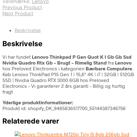
Varemærke:
Lenovo
Previous Product
Next Product
Beskrivelse
Beskrivelse
Vi har fundet
Lenovo Thinkpad P Gen Quot K I Gb Gb Ssd
Nvidia Quadro Rtx Gb – Brugt – Rimelig Stand
fra
Lenovo
hos Preloved Electronics i kategorien
Bærbare Computere
.
Køb Lenovo ThinkPad P15 Gen 1 | 15,6" 4K | i7 | 32GB | 512GB
SSD | Nvidia Quadro RTX 3000 6GB hos Preloved
Electronics – Vi garanterer 2 års garanti – Billig og hurtig
fragt
Yderlige produktinformationer:
Produkt id: shopify_DK_9485836517700_55144387346756
Relaterede varer