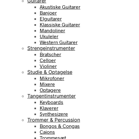
Guitarer
Akustiske Guitarer
Banjoer
Elguitarer
Klassiske Guitarer
Mandoliner
Ukuleler
Western Guitarer
Strengeinstrumenter
Bratscher
Celloer
Violiner
Studie & Optagelse
Mikrofoner
Mixere
Optagere
Tangentinstrumenter
Keyboards
Klaverer
Synthesizere
Trommer & Percussion
Bongos & Congas
Cajons
Trommesæt