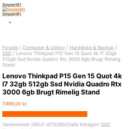
SimpleHIFI
SimpleHIFI
Forside
/
Computer & Udstyr
/
Harddiske & Backup
/
SSD
/
Lenovo Thinkpad P15 Gen 15 Quot 4k I7 32gb
512gb Ssd Nvidia Quadro Rtx 3000 6gb Brugt Rimelig
Stand
Lenovo Thinkpad P15 Gen 15 Quot 4k
I7 32gb 512gb Ssd Nvidia Quadro Rtx
3000 6gb Brugt Rimelig Stand
7.999,00
kr.
Bedste pris hos Prelovedelectronics.dk
Varenummer (SKU):
af7528b02a8e
Kategori:
SSD