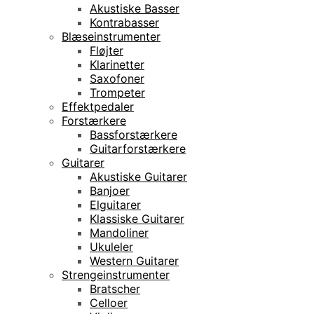
Akustiske Basser
Kontrabasser
Blæseinstrumenter
Fløjter
Klarinetter
Saxofoner
Trompeter
Effektpedaler
Forstærkere
Bassforstærkere
Guitarforstærkere
Guitarer
Akustiske Guitarer
Banjoer
Elguitarer
Klassiske Guitarer
Mandoliner
Ukuleler
Western Guitarer
Strengeinstrumenter
Bratscher
Celloer