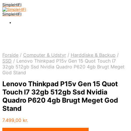
SimpleHIFI
SimpleHIFI
Forside
/
Computer & Udstyr
/
Harddiske & Backup
/
SSD
/
Lenovo Thinkpad P15v Gen 15 Quot Touch I7
32gb 512gb Ssd Nvidia Quadro P620 4gb Brugt Meget
God Stand
Lenovo Thinkpad P15v Gen 15 Quot
Touch I7 32gb 512gb Ssd Nvidia
Quadro P620 4gb Brugt Meget God
Stand
7.499,00
kr.
Bedste pris hos Prelovedelectronics.dk