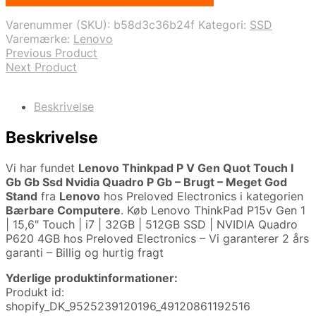
Varenummer (SKU):
b58d3c36b24f
Kategori:
SSD
Varemærke:
Lenovo
Previous Product
Next Product
Beskrivelse
Beskrivelse
Vi har fundet
Lenovo Thinkpad P V Gen Quot Touch I
Gb Gb Ssd Nvidia Quadro P Gb – Brugt – Meget God
Stand
fra
Lenovo
hos Preloved Electronics i kategorien
Bærbare Computere
. Køb Lenovo ThinkPad P15v Gen 1
| 15,6" Touch | i7 | 32GB | 512GB SSD | NVIDIA Quadro
P620 4GB hos Preloved Electronics – Vi garanterer 2 års
garanti – Billig og hurtig fragt
Yderlige produktinformationer:
Produkt id:
shopify_DK_9525239120196_49120861192516