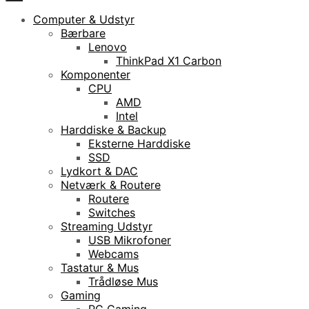
Computer & Udstyr
Bærbare
Lenovo
ThinkPad X1 Carbon
Komponenter
CPU
AMD
Intel
Harddiske & Backup
Eksterne Harddiske
SSD
Lydkort & DAC
Netværk & Routere
Routere
Switches
Streaming Udstyr
USB Mikrofoner
Webcams
Tastatur & Mus
Trådløse Mus
Gaming
PC Gaming