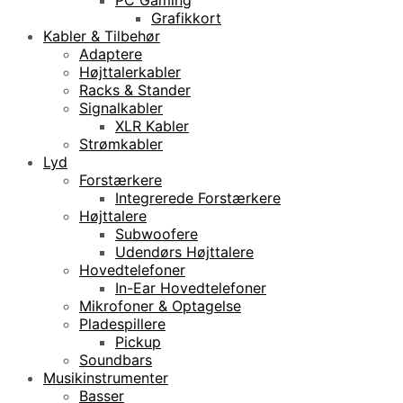
Grafikkort
Kabler & Tilbehør
Adaptere
Højttalerkabler
Racks & Stander
Signalkabler
XLR Kabler
Strømkabler
Lyd
Forstærkere
Integrerede Forstærkere
Højttalere
Subwoofere
Udendørs Højttalere
Hovedtelefoner
In-Ear Hovedtelefoner
Mikrofoner & Optagelse
Pladespillere
Pickup
Soundbars
Musikinstrumenter
Basser