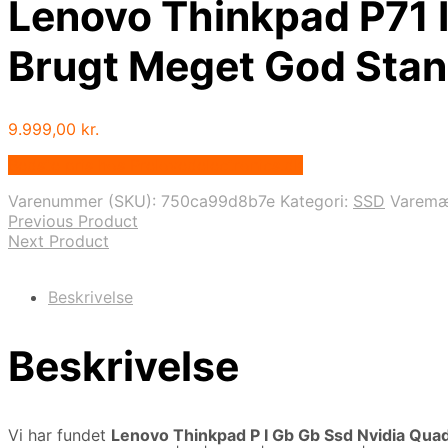
Lenovo Thinkpad P71 
Brugt Meget God Sta
9.999,00
kr.
Bedste pris hos Prelovedelectronics.dk
Varenummer (SKU):
750ca99d8b7e
Kategori:
SSD
Varemæ
Previous Product
Next Product
Beskrivelse
Beskrivelse
Vi har fundet
Lenovo Thinkpad P I Gb Gb Ssd Nvidia Qua