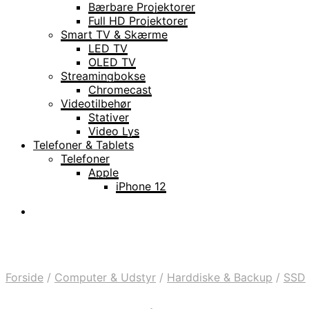
Bærbare Projektorer
Full HD Projektorer
Smart TV & Skærme
LED TV
OLED TV
Streamingbokse
Chromecast
Videotilbehør
Stativer
Video Lys
Telefoner & Tablets
Telefoner
Apple
iPhone 12
Forside
/
Computer & Udstyr
/
Harddiske & Backup
/
SSD