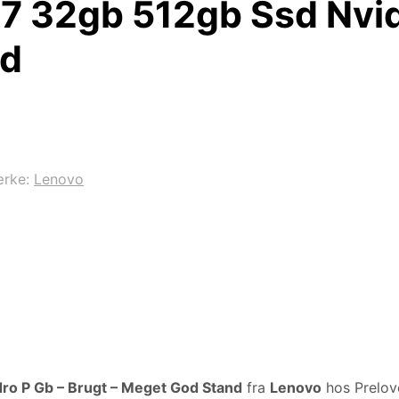
I7 32gb 512gb Ssd Nv
nd
rke:
Lenovo
dro P Gb – Brugt – Meget God Stand
fra
Lenovo
hos Prelov