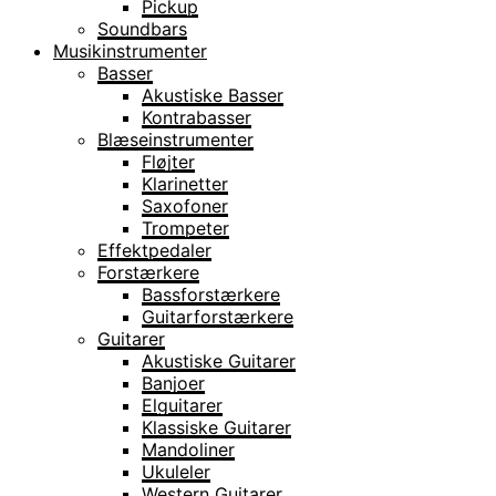
Pickup
Soundbars
Musikinstrumenter
Basser
Akustiske Basser
Kontrabasser
Blæseinstrumenter
Fløjter
Klarinetter
Saxofoner
Trompeter
Effektpedaler
Forstærkere
Bassforstærkere
Guitarforstærkere
Guitarer
Akustiske Guitarer
Banjoer
Elguitarer
Klassiske Guitarer
Mandoliner
Ukuleler
Western Guitarer