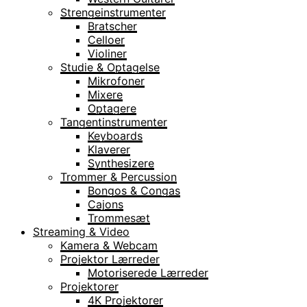
Strengeinstrumenter
Bratscher
Celloer
Violiner
Studie & Optagelse
Mikrofoner
Mixere
Optagere
Tangentinstrumenter
Keyboards
Klaverer
Synthesizere
Trommer & Percussion
Bongos & Congas
Cajons
Trommesæt
Streaming & Video
Kamera & Webcam
Projektor Lærreder
Motoriserede Lærreder
Projektorer
4K Projektorer