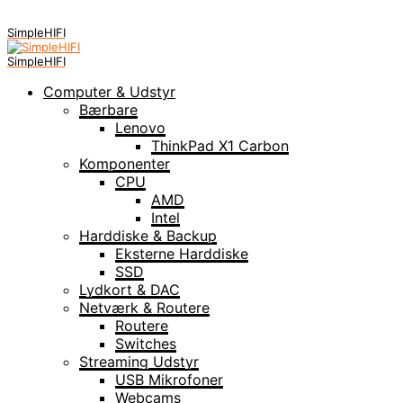
SimpleHIFI
SimpleHIFI
Computer & Udstyr
Bærbare
Lenovo
ThinkPad X1 Carbon
Komponenter
CPU
AMD
Intel
Harddiske & Backup
Eksterne Harddiske
SSD
Lydkort & DAC
Netværk & Routere
Routere
Switches
Streaming Udstyr
USB Mikrofoner
Webcams