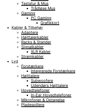
Tastatur & Mus
Trådløse Mus
Gaming
PC Gaming
Grafikkort
Kabler & Tilbehør
Adaptere
Højttalerkabler
Racks & Stander
Signalkabler
XLR Kabler
Strømkabler
Lyd
Forstærkere
Integrerede Forstærkere
Højttalere
Subwoofere
Udendørs Højttalere
Hovedtelefoner
In-Ear Hovedtelefoner
Mikrofoner & Optagelse
Pladespillere