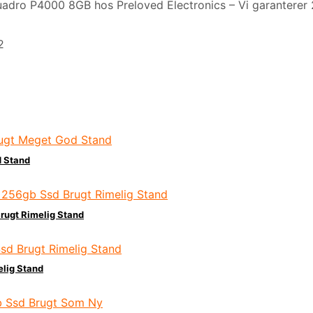
dro P4000 8GB hos Preloved Electronics – Vi garanterer 2 å
2
d Stand
rugt Rimelig Stand
elig Stand