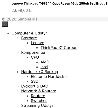
Lenovo Thinkpad T495 14 Quot Ryzen 16gb 256gb Ssd Brugt 
2.699,00
kr.
© 2026 SimpleHIFI
×
Computer & Udstyr
Bærbare
Lenovo
ThinkPad X1 Carbon
Komponenter
CPU
AMD
Intel
Harddiske & Backup
Eksterne Harddiske
SSD
Lydkort & DAC
Netværk & Routere
Routere
Switches
Streaming Udstyr