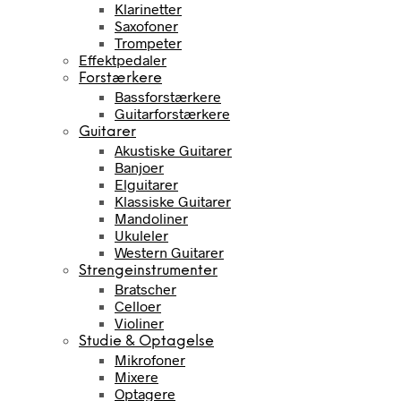
Klarinetter
Saxofoner
Trompeter
Effektpedaler
Forstærkere
Bassforstærkere
Guitarforstærkere
Guitarer
Akustiske Guitarer
Banjoer
Elguitarer
Klassiske Guitarer
Mandoliner
Ukuleler
Western Guitarer
Strengeinstrumenter
Bratscher
Celloer
Violiner
Studie & Optagelse
Mikrofoner
Mixere
Optagere