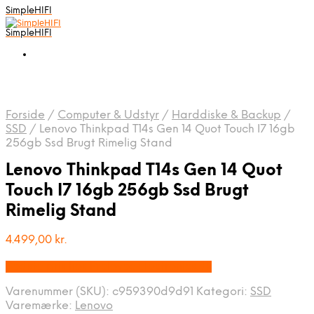
SimpleHIFI
SimpleHIFI
Forside
/
Computer & Udstyr
/
Harddiske & Backup
/
SSD
/
Lenovo Thinkpad T14s Gen 14 Quot Touch I7 16gb
256gb Ssd Brugt Rimelig Stand
Lenovo Thinkpad T14s Gen 14 Quot
Touch I7 16gb 256gb Ssd Brugt
Rimelig Stand
4.499,00
kr.
Bedste pris hos Prelovedelectronics.dk
Varenummer (SKU):
c959390d9d91
Kategori:
SSD
Varemærke:
Lenovo