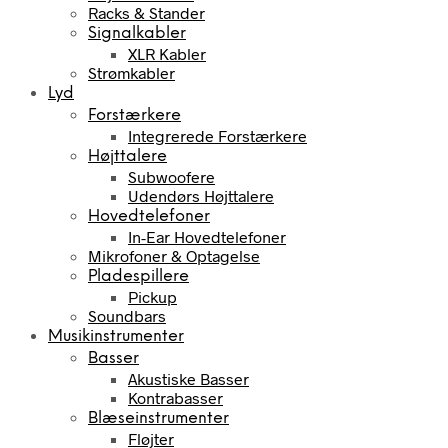
Racks & Stander
Signalkabler
XLR Kabler
Strømkabler
Lyd
Forstærkere
Integrerede Forstærkere
Højttalere
Subwoofere
Udendørs Højttalere
Hovedtelefoner
In-Ear Hovedtelefoner
Mikrofoner & Optagelse
Pladespillere
Pickup
Soundbars
Musikinstrumenter
Basser
Akustiske Basser
Kontrabasser
Blæseinstrumenter
Fløjter