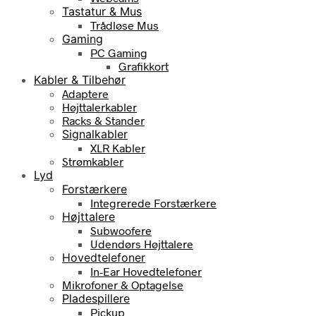
Tastatur & Mus
Trådløse Mus
Gaming
PC Gaming
Grafikkort
Kabler & Tilbehør
Adaptere
Højttalerkabler
Racks & Stander
Signalkabler
XLR Kabler
Strømkabler
Lyd
Forstærkere
Integrerede Forstærkere
Højttalere
Subwoofere
Udendørs Højttalere
Hovedtelefoner
In-Ear Hovedtelefoner
Mikrofoner & Optagelse
Pladespillere
Pickup