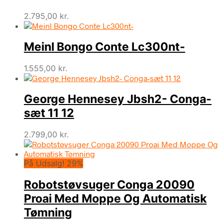
2.795,00
kr.
Meinl Bongo Conte Lc300nt-
1.555,00
kr.
George Hennesey Jbsh2- Conga-
sæt 11 12
2.799,00
kr.
På Udsalg! 29%
Robotstøvsuger Conga 20090
Proai Med Moppe Og Automatisk
Tømning