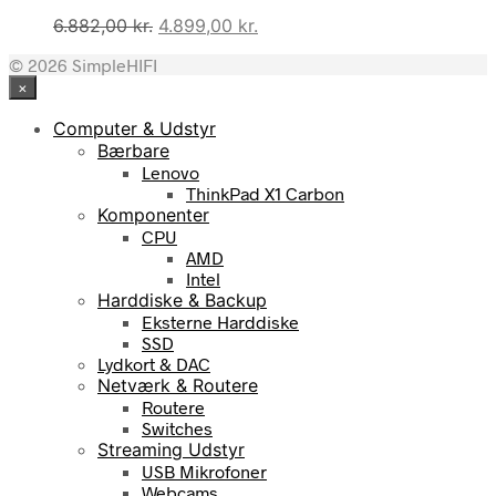
Den
Den
6.882,00
kr.
4.899,00
kr.
oprindelige
aktuelle
© 2026 SimpleHIFI
pris
pris
×
var:
er:
6.882,00 kr..
4.899,00 kr..
Computer & Udstyr
Bærbare
Lenovo
ThinkPad X1 Carbon
Komponenter
CPU
AMD
Intel
Harddiske & Backup
Eksterne Harddiske
SSD
Lydkort & DAC
Netværk & Routere
Routere
Switches
Streaming Udstyr
USB Mikrofoner
Webcams