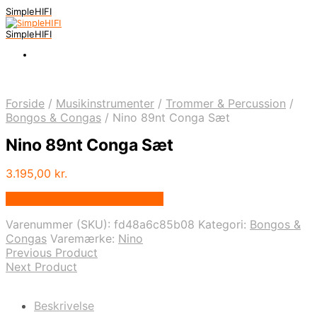
SimpleHIFI
SimpleHIFI
Forside
/
Musikinstrumenter
/
Trommer & Percussion
/
Bongos & Congas
/
Nino 89nt Conga Sæt
Nino 89nt Conga Sæt
3.195,00
kr.
Bedste pris hos Music You.dk
Varenummer (SKU):
fd48a6c85b08
Kategori:
Bongos &
Congas
Varemærke:
Nino
Previous Product
Next Product
Beskrivelse