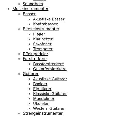
Soundbars
Musikinstrumenter
Basser
Akustiske Basser
Kontrabasser
Blæseinstrumenter
Fløjter
Klarinetter
Saxofoner
Trompeter
Effektpedaler
Forstærkere
Bassforstærkere
Guitarforstærkere
Guitarer
Akustiske Guitarer
Banjoer
Elguitarer
Klassiske Guitarer
Mandoliner
Ukuleler
Western Guitarer
Strengeinstrumenter