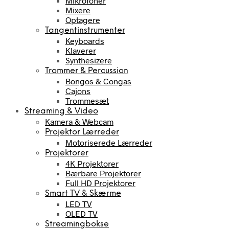
Mikrofoner
Mixere
Optagere
Tangentinstrumenter
Keyboards
Klaverer
Synthesizere
Trommer & Percussion
Bongos & Congas
Cajons
Trommesæt
Streaming & Video
Kamera & Webcam
Projektor Lærreder
Motoriserede Lærreder
Projektorer
4K Projektorer
Bærbare Projektorer
Full HD Projektorer
Smart TV & Skærme
LED TV
OLED TV
Streamingbokse