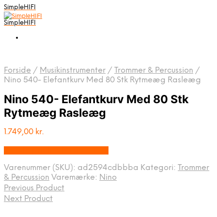
SimpleHIFI
SimpleHIFI
Forside
/
Musikinstrumenter
/
Trommer & Percussion
/
Nino 540- Elefantkurv Med 80 Stk Rytmeæg Rasleæg
Nino 540- Elefantkurv Med 80 Stk
Rytmeæg Rasleæg
1.749,00
kr.
Bedste pris hos Music You.dk
Varenummer (SKU):
ad2594cdbbba
Kategori:
Trommer
& Percussion
Varemærke:
Nino
Previous Product
Next Product