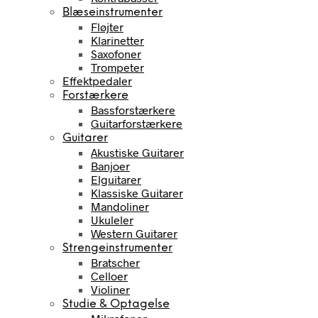
Blæseinstrumenter
Fløjter
Klarinetter
Saxofoner
Trompeter
Effektpedaler
Forstærkere
Bassforstærkere
Guitarforstærkere
Guitarer
Akustiske Guitarer
Banjoer
Elguitarer
Klassiske Guitarer
Mandoliner
Ukuleler
Western Guitarer
Strengeinstrumenter
Bratscher
Celloer
Violiner
Studie & Optagelse