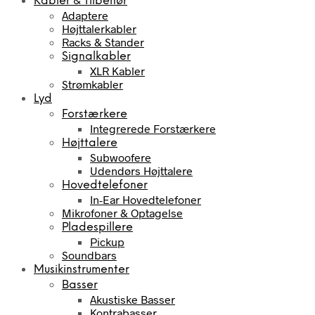
Kabler & Tilbehør
Adaptere
Højttalerkabler
Racks & Stander
Signalkabler
XLR Kabler
Strømkabler
Lyd
Forstærkere
Integrerede Forstærkere
Højttalere
Subwoofere
Udendørs Højttalere
Hovedtelefoner
In-Ear Hovedtelefoner
Mikrofoner & Optagelse
Pladespillere
Pickup
Soundbars
Musikinstrumenter
Basser
Akustiske Basser
Kontrabasser