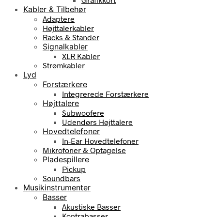
Kabler & Tilbehør
Adaptere
Højttalerkabler
Racks & Stander
Signalkabler
XLR Kabler
Strømkabler
Lyd
Forstærkere
Integrerede Forstærkere
Højttalere
Subwoofere
Udendørs Højttalere
Hovedtelefoner
In-Ear Hovedtelefoner
Mikrofoner & Optagelse
Pladespillere
Pickup
Soundbars
Musikinstrumenter
Basser
Akustiske Basser
Kontrabasser