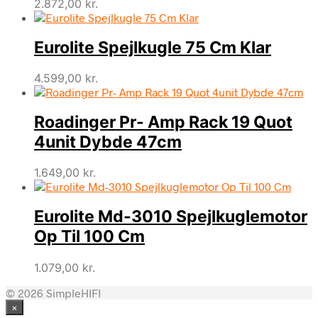
2.872,00
kr.
Eurolite Spejlkugle 75 Cm Klar
4.599,00
kr.
Roadinger Pr- Amp Rack 19 Quot
4unit Dybde 47cm
1.649,00
kr.
Eurolite Md-3010 Spejlkuglemotor
Op Til 100 Cm
1.079,00
kr.
© 2026 SimpleHIFI
×