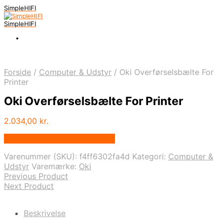
SimpleHIFI
SimpleHIFI
Forside
/
Computer & Udstyr
/
Oki Overførselsbælte For
Printer
Oki Overførselsbælte For Printer
2.034,00
kr.
Bedste pris hos Fcomputer.dk
Varenummer (SKU):
f4ff6302fa4d
Kategori:
Computer &
Udstyr
Varemærke:
Oki
Previous Product
Next Product
Beskrivelse