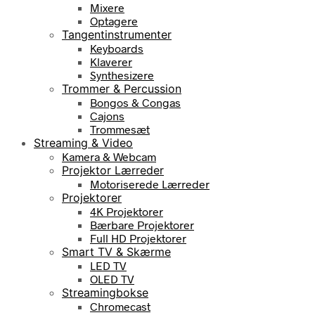
Mixere
Optagere
Tangentinstrumenter
Keyboards
Klaverer
Synthesizere
Trommer & Percussion
Bongos & Congas
Cajons
Trommesæt
Streaming & Video
Kamera & Webcam
Projektor Lærreder
Motoriserede Lærreder
Projektorer
4K Projektorer
Bærbare Projektorer
Full HD Projektorer
Smart TV & Skærme
LED TV
OLED TV
Streamingbokse
Chromecast