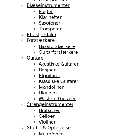
Blæseinstrumenter
Fløjter
Klarinetter
Saxofoner
Trompeter
Effektpedaler
Forstærkere
Bassforstærkere
Guitarforstærkere
Guitarer
Akustiske Guitarer
Banjoer
Elguitarer
Klassiske Guitarer
Mandoliner
Ukuleler
Western Guitarer
Strengeinstrumenter
Bratscher
Celloer
Violiner
Studie & Optagelse
Mikrofoner