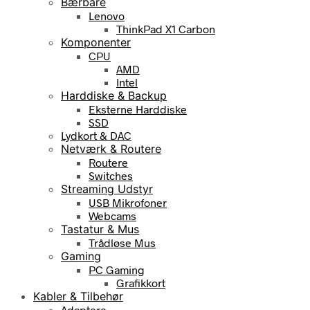
Bærbare
Lenovo
ThinkPad X1 Carbon
Komponenter
CPU
AMD
Intel
Harddiske & Backup
Eksterne Harddiske
SSD
Lydkort & DAC
Netværk & Routere
Routere
Switches
Streaming Udstyr
USB Mikrofoner
Webcams
Tastatur & Mus
Trådløse Mus
Gaming
PC Gaming
Grafikkort
Kabler & Tilbehør
Adaptere