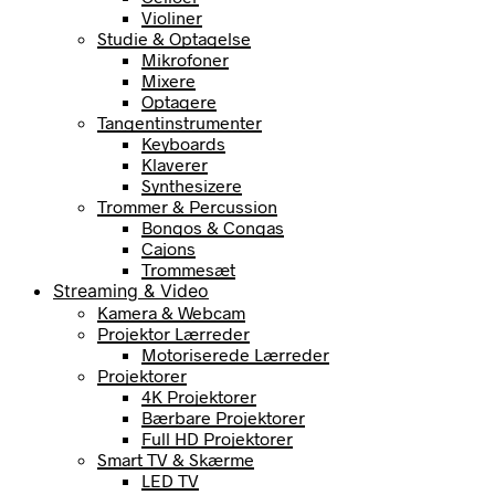
Violiner
Studie & Optagelse
Mikrofoner
Mixere
Optagere
Tangentinstrumenter
Keyboards
Klaverer
Synthesizere
Trommer & Percussion
Bongos & Congas
Cajons
Trommesæt
Streaming & Video
Kamera & Webcam
Projektor Lærreder
Motoriserede Lærreder
Projektorer
4K Projektorer
Bærbare Projektorer
Full HD Projektorer
Smart TV & Skærme
LED TV