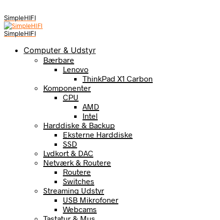
SimpleHIFI
SimpleHIFI
Computer & Udstyr
Bærbare
Lenovo
ThinkPad X1 Carbon
Komponenter
CPU
AMD
Intel
Harddiske & Backup
Eksterne Harddiske
SSD
Lydkort & DAC
Netværk & Routere
Routere
Switches
Streaming Udstyr
USB Mikrofoner
Webcams
Tastatur & Mus