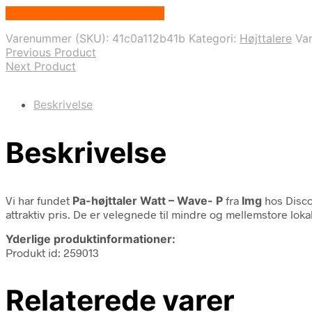
Bedste pris hos Disconetto.dk
Varenummer (SKU):
41c0a112b41b
Kategori:
Højttalere
Va
Previous Product
Next Product
Beskrivelse
Beskrivelse
Vi har fundet
Pa-højttaler Watt – Wave- P
fra
Img
hos Disco
attraktiv pris. De er velegnede til mindre og mellemstore loka
Yderlige produktinformationer:
Produkt id: 259013
Relaterede varer