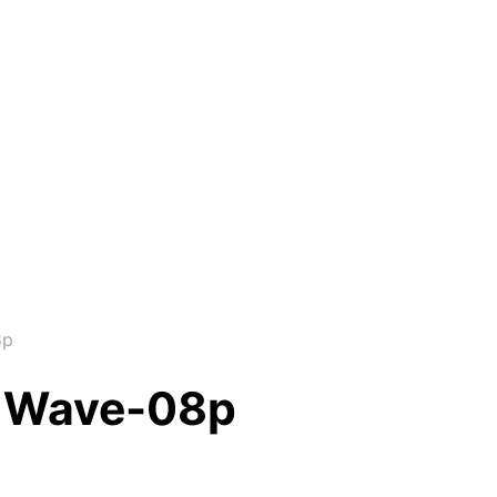
8p
t Wave-08p