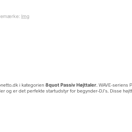
remærke:
Img
netto.dk i kategorien
8quot Passiv Højttaler
. WAVE-seriens P
ler og er det perfekte startudstyr for begynder-DJ’s. Disse højt