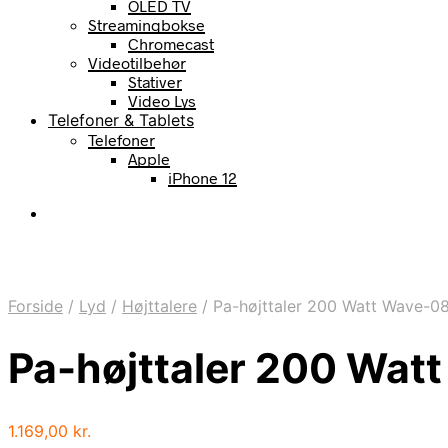
OLED TV
Streamingbokse
Chromecast
Videotilbehør
Stativer
Video Lys
Telefoner & Tablets
Telefoner
Apple
iPhone 12
Forside
/
Lyd
/
Højttalere
/
Pa-højttaler 200 Watt Wave-0
Pa-højttaler 200 Wat
1.169,00
kr.