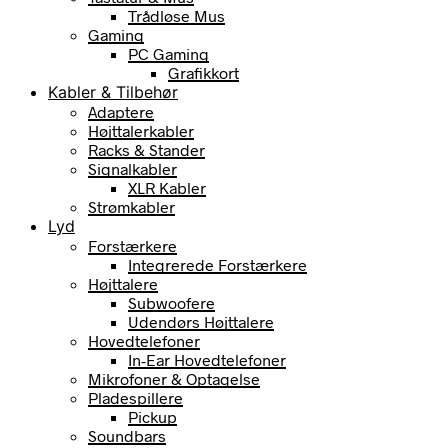
Trådløse Mus
Gaming
PC Gaming
Grafikkort
Kabler & Tilbehør
Adaptere
Højttalerkabler
Racks & Stander
Signalkabler
XLR Kabler
Strømkabler
Lyd
Forstærkere
Integrerede Forstærkere
Højttalere
Subwoofere
Udendørs Højttalere
Hovedtelefoner
In-Ear Hovedtelefoner
Mikrofoner & Optagelse
Pladespillere
Pickup
Soundbars