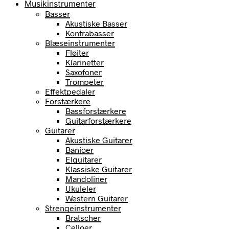
Musikinstrumenter
Basser
Akustiske Basser
Kontrabasser
Blæseinstrumenter
Fløjter
Klarinetter
Saxofoner
Trompeter
Effektpedaler
Forstærkere
Bassforstærkere
Guitarforstærkere
Guitarer
Akustiske Guitarer
Banjoer
Elguitarer
Klassiske Guitarer
Mandoliner
Ukuleler
Western Guitarer
Strengeinstrumenter
Bratscher
Celloer