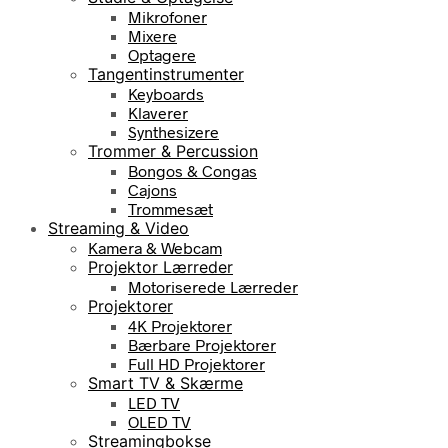
Mikrofoner
Mixere
Optagere
Tangentinstrumenter
Keyboards
Klaverer
Synthesizere
Trommer & Percussion
Bongos & Congas
Cajons
Trommesæt
Streaming & Video
Kamera & Webcam
Projektor Lærreder
Motoriserede Lærreder
Projektorer
4K Projektorer
Bærbare Projektorer
Full HD Projektorer
Smart TV & Skærme
LED TV
OLED TV
Streamingbokse