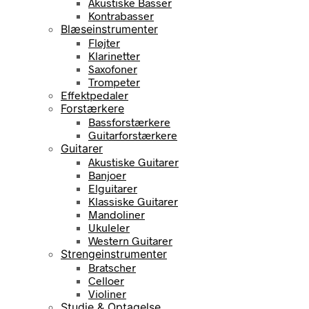
Akustiske Basser
Kontrabasser
Blæseinstrumenter
Fløjter
Klarinetter
Saxofoner
Trompeter
Effektpedaler
Forstærkere
Bassforstærkere
Guitarforstærkere
Guitarer
Akustiske Guitarer
Banjoer
Elguitarer
Klassiske Guitarer
Mandoliner
Ukuleler
Western Guitarer
Strengeinstrumenter
Bratscher
Celloer
Violiner
Studie & Optagelse