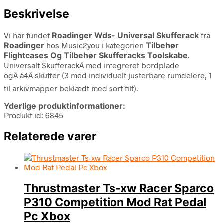
Beskrivelse
Vi har fundet
Roadinger Wds- Universal Skufferack
fra
Roadinger
hos Music2you i kategorien
Tilbehør
Flightcases Og Tilbehør Skufferacks Toolskabe
.
Universalt SkufferackÂ med integreret bordplade
ogÂ â4Â skuffer (3 med individuelt justerbare rumdelere, 1
til arkivmapper beklædt med sort filt).
Yderlige produktinformationer:
Produkt id: 6845
Relaterede varer
Thrustmaster Ts-xw Racer Sparco
P310 Competition Mod Rat Pedal
Pc Xbox