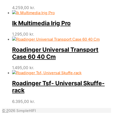
4.259,00
kr.
Ik Multimedia Irig Pro
1.295,00
kr.
Roadinger Universal Transport
Case 60 40 Cm
1.495,00
kr.
Roadinger Tsf- Universal Skuffe-
rack
6.395,00
kr.
© 2026 SimpleHIFI