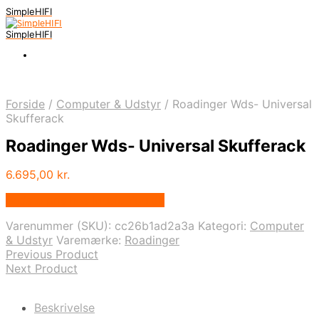
SimpleHIFI
SimpleHIFI
Forside
/
Computer & Udstyr
/
Roadinger Wds- Universal
Skufferack
Roadinger Wds- Universal Skufferack
6.695,00
kr.
Bedste pris hos Music You.dk
Varenummer (SKU):
cc26b1ad2a3a
Kategori:
Computer
& Udstyr
Varemærke:
Roadinger
Previous Product
Next Product
Beskrivelse