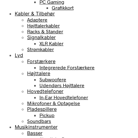
PC Gaming
Grafikkort
Kabler & Tilbehør
Adaptere
Højttalerkabler
Racks & Stander
Signalkabler
XLR Kabler
Strømkabler
Lyd
Forstærkere
Integrerede Forstærkere
Højttalere
Subwoofere
Udendørs Højttalere
Hovedtelefoner
In-Ear Hovedtelefoner
Mikrofoner & Optagelse
Pladespillere
Pickup
Soundbars
Musikinstrumenter
Basser