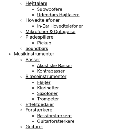
Højttalere
Subwoofere
Udendørs Højttalere
Hovedtelefoner
In-Ear Hovedtelefoner
Mikrofoner & Optagelse
Pladespillere
Pickup
Soundbars
Musikinstrumenter
Basser
Akustiske Basser
Kontrabasser
Blæseinstrumenter
Fløjter
Klarinetter
Saxofoner
Trompeter
Effektpedaler
Forstærkere
Bassforstærkere
Guitarforstærkere
Guitarer