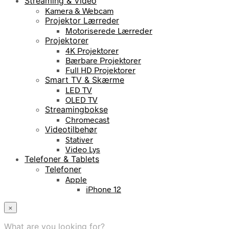
Streaming & Video
Kamera & Webcam
Projektor Lærreder
Motoriserede Lærreder
Projektorer
4K Projektorer
Bærbare Projektorer
Full HD Projektorer
Smart TV & Skærme
LED TV
OLED TV
Streamingbokse
Chromecast
Videotilbehør
Stativer
Video Lys
Telefoner & Tablets
Telefoner
Apple
iPhone 12
×
What are you looking for?