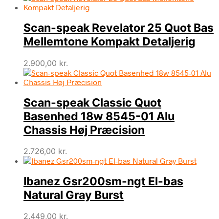
Scan-speak Revelator 25 Quot Bas
Mellemtone Kompakt Detaljerig
2.900,00
kr.
Scan-speak Classic Quot
Basenhed 18w 8545-01 Alu
Chassis Høj Præcision
2.726,00
kr.
Ibanez Gsr200sm-ngt El-bas
Natural Gray Burst
2.449,00
kr.