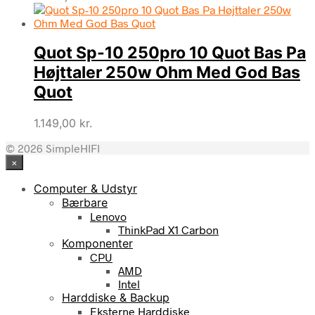
Quot Sp-10 250pro 10 Quot Bas Pa
Højttaler 250w Ohm Med God Bas
Quot
1.149,00
kr.
© 2026 SimpleHIFI
×
Computer & Udstyr
Bærbare
Lenovo
ThinkPad X1 Carbon
Komponenter
CPU
AMD
Intel
Harddiske & Backup
Eksterne Harddiske