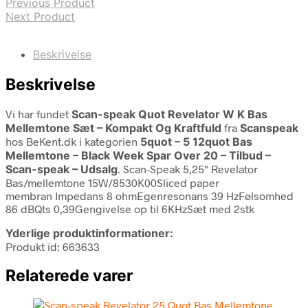
Previous Product
Next Product
Beskrivelse
Beskrivelse
Vi har fundet
Scan-speak Quot Revelator W K Bas
Mellemtone Sæt – Kompakt Og Kraftfuld
fra
Scanspeak
hos BeKent.dk i kategorien
5quot – 5 12quot Bas
Mellemtone – Black Week Spar Over 20 – Tilbud –
Scan-speak – Udsalg
. Scan-Speak 5,25" Revelator
Bas/mellemtone 15W/8530K00Sliced paper
membran Impedans 8 ohmEgenresonans 39 HzFølsomhed
86 dBQts 0,39Gengivelse op til 6KHzSæt med 2stk
Yderlige produktinformationer:
Produkt id: 663633
Relaterede varer