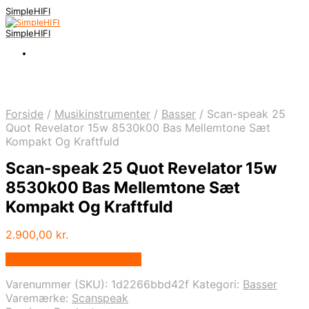
SimpleHIFI
SimpleHIFI
Forside
/
Musikinstrumenter
/
Basser
/
Scan-speak 25
Quot Revelator 15w 8530k00 Bas Mellemtone Sæt
Kompakt Og Kraftfuld
Scan-speak 25 Quot Revelator 15w
8530k00 Bas Mellemtone Sæt
Kompakt Og Kraftfuld
2.900,00
kr.
Bedste pris hos Bekent.dk
Varenummer (SKU):
1d2266bbd42f
Kategori:
Basser
Varemærke:
Scanspeak