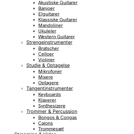
Akustiske Guitarer
Banjoer
Elguitarer
Klassiske Guitarer
Mandoliner
Ukuleler
Western Guitarer
Strengeinstrumenter
Bratscher
Celloer
Violiner
Studie & Optagelse
Mikrofoner
Mixere
Optagere
Tangentinstrumenter
Keyboards
Klaverer
Synthesizere
Trommer & Percussion
Bongos & Congas
Cajons
Trommesæt